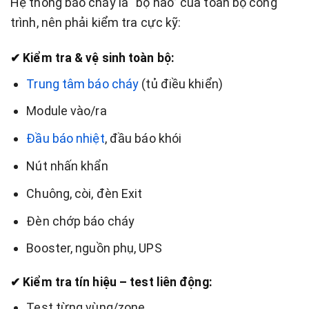
Hệ thống báo cháy là “bộ não” của toàn bộ công
trình, nên phải kiểm tra cực kỹ:
✔ Kiểm tra & vệ sinh toàn bộ:
Trung tâm báo cháy
(tủ điều khiển)
Module vào/ra
Đầu báo nhiệt
, đầu báo khói
Nút nhấn khẩn
Chuông, còi, đèn Exit
Đèn chớp báo cháy
Booster, nguồn phụ, UPS
✔ Kiểm tra tín hiệu – test liên động:
Test từng vùng/zone