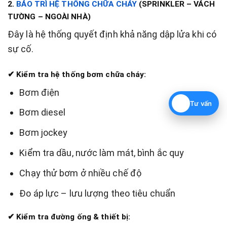
2.
BẢO TRÌ HỆ THỐNG CHỮA CHÁY
(SPRINKLER – VÁCH
TƯỜNG – NGOÀI NHÀ)
Đây là hệ thống quyết định khả năng dập lửa khi có
sự cố.
✔ Kiểm tra hệ thống bơm chữa cháy:
Bơm điện
Tư vấn
Bơm diesel
Bơm jockey
Kiểm tra dầu, nước làm mát, bình ắc quy
Chạy thử bơm ở nhiều chế độ
Đo áp lực – lưu lượng theo tiêu chuẩn
✔ Kiểm tra đường ống & thiết bị: