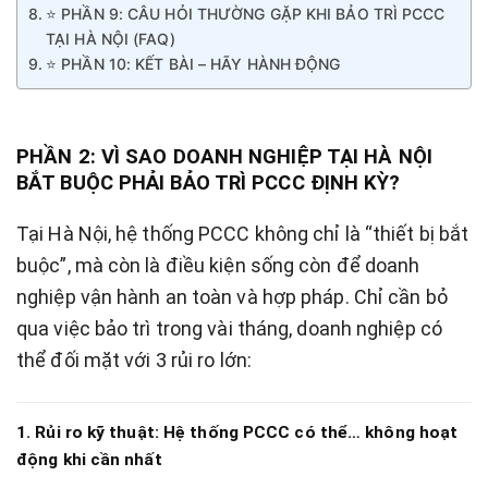
⭐ PHẦN 9: CÂU HỎI THƯỜNG GẶP KHI BẢO TRÌ PCCC
TẠI HÀ NỘI (FAQ)
⭐ PHẦN 10: KẾT BÀI – HÃY HÀNH ĐỘNG
PHẦN 2: VÌ SAO DOANH NGHIỆP TẠI HÀ NỘI
BẮT BUỘC PHẢI BẢO TRÌ PCCC ĐỊNH KỲ?
Tại Hà Nội, hệ thống PCCC không chỉ là “thiết bị bắt
buộc”, mà còn là điều kiện sống còn để doanh
nghiệp vận hành an toàn và hợp pháp. Chỉ cần bỏ
qua việc bảo trì trong vài tháng, doanh nghiệp có
thể đối mặt với 3 rủi ro lớn:
1. Rủi ro kỹ thuật: Hệ thống PCCC có thể… không hoạt
động khi cần nhất