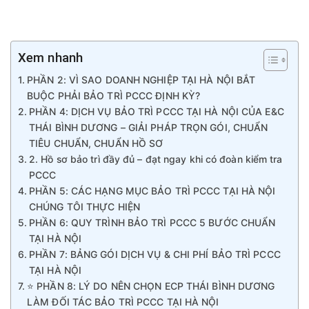
Xem nhanh
PHẦN 2: VÌ SAO DOANH NGHIỆP TẠI HÀ NỘI BẮT
BUỘC PHẢI BẢO TRÌ PCCC ĐỊNH KỲ?
PHẦN 4: DỊCH VỤ BẢO TRÌ PCCC TẠI HÀ NỘI CỦA E&C
THÁI BÌNH DƯƠNG – GIẢI PHÁP TRỌN GÓI, CHUẨN
TIÊU CHUẨN, CHUẨN HỒ SƠ
2. Hồ sơ bảo trì đầy đủ – đạt ngay khi có đoàn kiểm tra
PCCC
PHẦN 5: CÁC HẠNG MỤC BẢO TRÌ PCCC TẠI HÀ NỘI
CHÚNG TÔI THỰC HIỆN
PHẦN 6: QUY TRÌNH BẢO TRÌ PCCC 5 BƯỚC CHUẨN
TẠI HÀ NỘI
PHẦN 7: BẢNG GÓI DỊCH VỤ & CHI PHÍ BẢO TRÌ PCCC
TẠI HÀ NỘI
⭐ PHẦN 8: LÝ DO NÊN CHỌN ECP THÁI BÌNH DƯƠNG
LÀM ĐỐI TÁC BẢO TRÌ PCCC TẠI HÀ NỘI