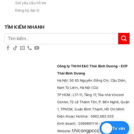
Gửi yêu cầu hỗ trợ
Đăng ký đại lý
TÌM KIẾM NHANH
Tìm
kiếm:
Công ty TNHH E&C Thái Bình Dương - ECP
Thái Bình Dương
Hà Nội: Số 65 Nguyễn Đổng Chi, Cầu Diên,
Nam Từ Liêm, Hà Nội (Cũ)
TP HCM : L17-11, Tầng 17, Tòa nhà Vincom
Center, 72 Lê Thánh Tôn, P. Bến Nghé, Quận
1, TPHCM, Quận Bình Thạnh, Hồ Chí Minh
Điện thoại/ Hotline: 0962.683.555
Kinh doanh: 0399891114 - 0965929114
Tư vấn
thicongpccc.com.vn
Website:
–