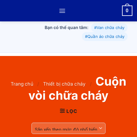
Skip
0
to
content
Bạn có thể quan tâm:
#Van chữa cháy
#Quần áo chữa cháy
Cuộn
Trang chủ
/
Thiết bị chữa cháy
/
vòi chữa cháy
LỌC