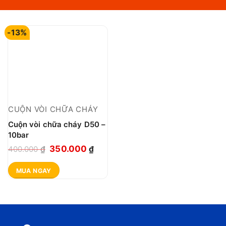
-13%
CUỘN VÒI CHỮA CHÁY
Cuộn vòi chữa cháy D50 –
10bar
Giá
Giá
350.000
400.000
₫
₫
gốc
hiện
MUA NGAY
là:
tại
400.000 ₫.
là:
350.000 ₫.