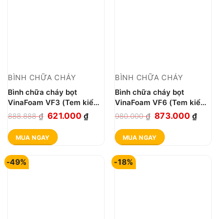
BÌNH CHỮA CHÁY
BÌNH CHỮA CHÁY
Bình chữa cháy bọt
Bình chữa cháy bọt
VinaFoam VF3 (Tem kiểm
VinaFoam VF6 (Tem kiểm
định)
định)
Giá
Giá
Giá
Giá
621.000
873.000
888.888
₫
₫
980.000
₫
₫
gốc
hiện
gốc
hiện
MUA NGAY
MUA NGAY
là:
tại
là:
tại
888.888 ₫.
là:
980.000 ₫.
là:
-49%
-18%
621.000 ₫.
873.0