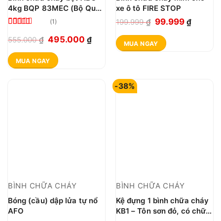
4kg BQP 83MEC (Bộ Quốc
xe ô tô FIRE STOP
Phòng)
Giá
Giá
99.999
199.999
₫
₫
(1)
gốc
hiện
Được xếp
Giá
Giá
495.000
555.000
₫
₫
MUA NGAY
là:
tại
hạng
5.00
gốc
hiện
199.999 ₫.
là:
5 sao
MUA NGAY
là:
tại
99.999 
555.000 ₫.
là:
-38%
495.000 ₫.
BÌNH CHỮA CHÁY
BÌNH CHỮA CHÁY
Bóng (cầu) dập lửa tự nổ
Kệ đựng 1 bình chữa cháy
AFO
KB1 – Tôn sơn đỏ, có chữ