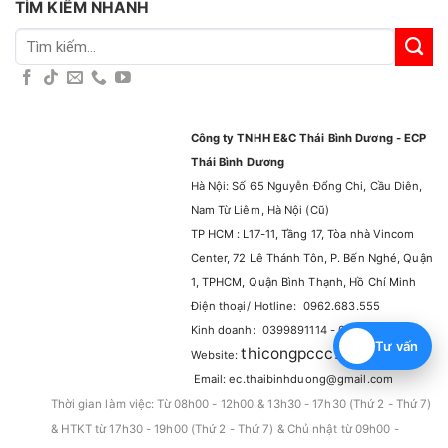
TÌM KIẾM NHANH
Tìm
kiếm:
Công ty TNHH E&C Thái Bình Dương - ECP
Thái Bình Dương
Hà Nội: Số 65 Nguyễn Đổng Chi, Cầu Diên,
Nam Từ Liêm, Hà Nội (Cũ)
TP HCM : L17-11, Tầng 17, Tòa nhà Vincom
Center, 72 Lê Thánh Tôn, P. Bến Nghé, Quận
1, TPHCM, Quận Bình Thạnh, Hồ Chí Minh
Điện thoại/ Hotline: 0962.683.555
Kinh doanh: 0399891114 - 0965929114
Tư vấn
thicongpccc.com.vn
Website:
–
Email: ec.thaibinhduong@gmail.com
Thời gian làm việc: Từ 08h00 - 12h00 & 13h30 - 17h30 (Thứ 2 - Thứ 7)
& HTKT từ 17h30 - 19h00 (Thứ 2 - Thứ 7) & Chủ nhật từ 09h00 -