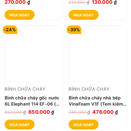
PCCC 114
Giá
Giá
270.000
130.000
₫
210.000
₫
₫
gốc
hiện
MUA NGAY
MUA NGAY
là:
tại
210.000 ₫.
là:
-24%
-39%
130.0
BÌNH CHỮA CHÁY
BÌNH CHỮA CHÁY
Bình chữa cháy gốc nước
Bình chữa cháy nhà bếp
6L Elephant 114 EF-06 (Bộ
VinaFoam V1F (Tem kiểm
Công An)
định)
Giá
Giá
Giá
Giá
650.000
476.000
850.000
₫
₫
780.000
₫
₫
gốc
hiện
gốc
hiện
MUA NGAY
MUA NGAY
là:
tại
là:
tại