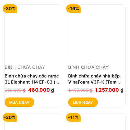
850.000 ₫.
là:
780.000 ₫.
là:
-30%
-16%
650.000 ₫.
476.0
BÌNH CHỮA CHÁY
BÌNH CHỮA CHÁY
Bình chữa cháy gốc nước
Bình chữa cháy nhà bếp
3L Elephant 114 EF-03 (Bộ
VinaFoam V3F-K (Tem
Công An)
kiểm định)
Giá
Giá
Giá
Gi
460.000
1.257.000
660.000
₫
₫
1.499.999
₫
₫
gốc
hiện
gốc
hi
MUA NGAY
MUA NGAY
là:
tại
là:
tại
660.000 ₫.
là:
1.499.999 ₫.
là:
-30%
-11%
460.000 ₫.
1.2