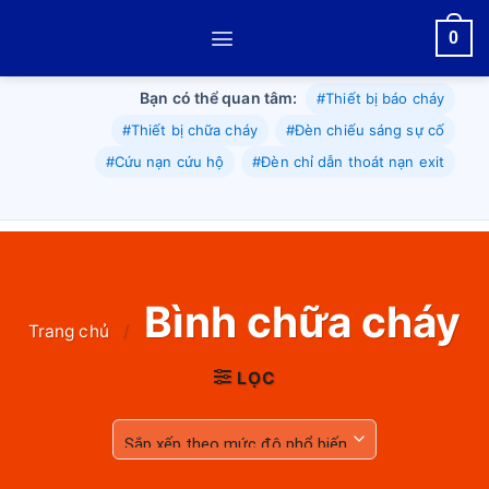
Skip
0
to
content
Bạn có thể quan tâm:
#Thiết bị báo cháy
#Thiết bị chữa cháy
#Đèn chiếu sáng sự cố
#Cứu nạn cứu hộ
#Đèn chỉ dẫn thoát nạn exit
Bình chữa cháy
Trang chủ
/
LỌC