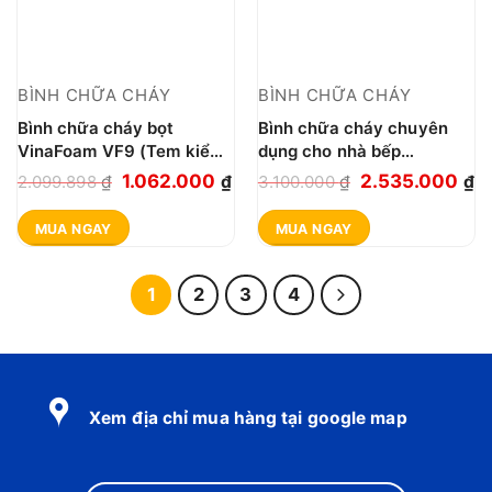
BÌNH CHỮA CHÁY
BÌNH CHỮA CHÁY
Bình chữa cháy bọt
Bình chữa cháy chuyên
VinaFoam VF9 (Tem kiểm
dụng cho nhà bếp
định)
VinaFoam V6F-K
Giá
Giá
Giá
G
1.062.000
2.535.000
2.099.898
₫
₫
3.100.000
₫
₫
gốc
hiện
gốc
hi
MUA NGAY
MUA NGAY
là:
tại
là:
tạ
2.099.898 ₫.
là:
3.100.000 ₫.
là
1.062.000 ₫.
2.
1
2
3
4
Xem địa chỉ mua hàng tại google map