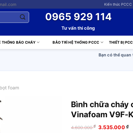
mail.com
Kiến thức PCCC 
0965 929 114
Tư vấn thi công
Ệ THỐNG BÁO CHÁY
BẢO TRÌ HỆ THỐNG PCCC
THIẾT BỊ PC
Bạn có thể quan 
bọt foam
Bình chữa cháy
Vinafoam V9F-
₫
Giá
G
₫
3.535.000
4.600.000