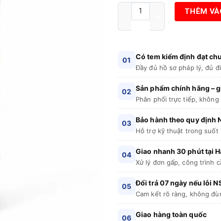
gốc
h
Bình chữa cháy chuyên dụng 
THÊM VÀ
là:
tạ
4.600.000 ₫.
là
3
Có tem kiểm định đạt c
01
Đầy đủ hồ sơ pháp lý, đủ đ
Sản phẩm chính hãng – gi
02
Phân phối trực tiếp, không
Bảo hành theo quy định
03
Hỗ trợ kỹ thuật trong suốt
Giao nhanh 30 phút tại H
04
Xử lý đơn gấp, công trình c
Đổi trả 07 ngày nếu lỗi N
05
Cam kết rõ ràng, không đù
Giao hàng toàn quốc
06