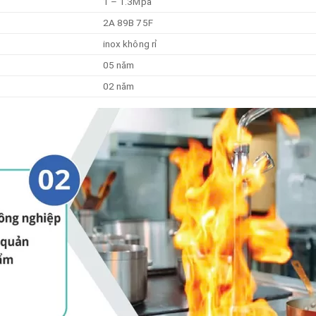
1 – 1.3Mpa
2A 89B 75F
inox không rỉ
05 năm
02 năm