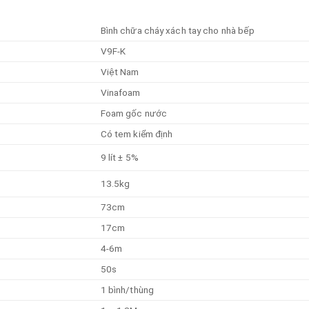
Bình chữa cháy xách tay cho nhà bếp
V9F-K
Việt Nam
Vinafoam
Foam gốc nước
Có tem kiểm định
9 lít ± 5%
13.5kg
73cm
17cm
4-6m
50s
1 bình/thùng