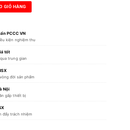
iện
cho nhà bếp Vinafoam V9F-K số lượng
O GIỎ HÀNG
i
:
.535.000 ₫.
huẩn PCCC VN
iều kiện nghiệm thu
á tốt
 qua trung gian
 NSX
 vòng đời sản phẩm
à Nội
ần gấp thiết bị
SX
n đẩy trách nhiệm