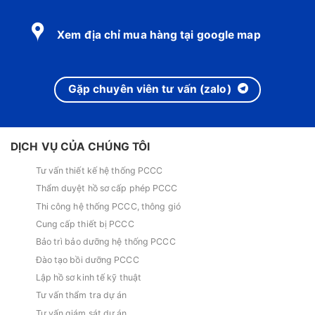
Xem địa chỉ mua hàng tại google map
Gặp chuyên viên tư vấn (zalo)
DỊCH VỤ CỦA CHÚNG TÔI
Tư vấn thiết kế hệ thống PCCC
Thẩm duyệt hồ sơ cấp phép PCCC
Thi công hệ thống PCCC, thông gió
Cung cấp thiết bị PCCC
Bảo trì bảo dưỡng hệ thống PCCC
Đào tạo bồi dưỡng PCCC
Lập hồ sơ kinh tế kỹ thuật
Tư vấn thẩm tra dự án
Tư vấn giám sát dự án