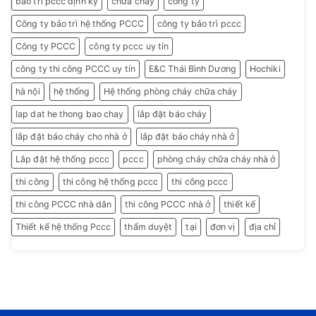
bảo trì pccc định kỳ
chữa cháy
công ty
Công ty bảo trì hệ thống PCCC
công ty bảo trì pccc
Công ty PCCC
công ty pccc uy tín
công ty thi công PCCC uy tín
E&C Thái Bình Dương
Hochiki
hà nội
hệ thống
Hệ thống phòng cháy chữa cháy
lap dat he thong bao chay
lắp đặt báo cháy
lắp đặt báo cháy cho nhà ở
lắp đặt báo cháy nhà ở
Lắp đặt hệ thống pccc
pccc
phòng cháy chữa cháy nhà ở
thi công
thi công hệ thống pccc
thi công pccc
thi công PCCC nhà dân
thi công PCCC nhà ở
thiết kế
Thiết kế hệ thống Pccc
thẩm duyệt
tại
đơn vị
địa chỉ