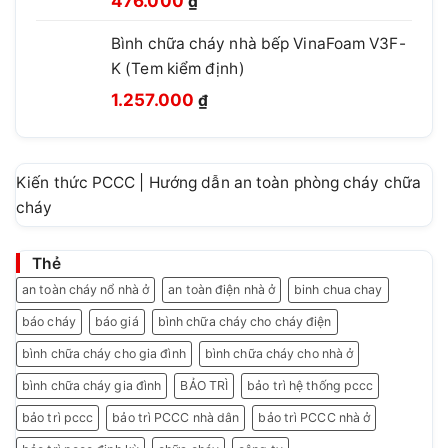
476.000
₫
gốc
hiện
Bình chữa cháy nhà bếp VinaFoam V3F-
là:
tại
K (Tem kiểm định)
780.000 ₫.
là:
Giá
Giá
476.000 ₫.
1.257.000
₫
gốc
hiện
là:
tại
1.499.999 ₫.
là:
Kiến thức PCCC | Hướng dẫn an toàn phòng cháy chữa
1.257.000 ₫.
cháy
Thẻ
an toàn cháy nổ nhà ở
an toàn điện nhà ở
binh chua chay
báo cháy
báo giá
bình chữa cháy cho cháy điện
bình chữa cháy cho gia đình
bình chữa cháy cho nhà ở
bình chữa cháy gia đình
BẢO TRÌ
bảo trì hệ thống pccc
bảo trì pccc
bảo trì PCCC nhà dân
bảo trì PCCC nhà ở