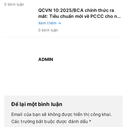
0 bình luận
QCVN 10:2025/BCA chính thức ra
mắt: Tiêu chuẩn mới về PCCC cho nhà
và công trình – Bước ngoặt lớn cho
Xem thêm →
ngành xây dựng và an toàn cháy nổ!
0 bình luận
ADMIN
Để lại một bình luận
Email của bạn sẽ không được hiển thị công khai.
Các trường bắt buộc được đánh dấu
*