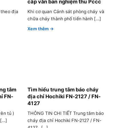
cấp văn bản nghiệm thu Pccc
 theo địa
Khi cơ quan Cảnh sát phòng cháy và
chữa cháy thành phố tiến hành [...]
ung tâm
Tìm hiểu trung tâm báo cháy
hỉ FN-
địa chỉ Hochiki FN-2127 / FN-
4127
rên tủ )
THÔNG TIN CHI TIẾT Trung tâm báo
...]
cháy địa chỉ Hochiki FN-2127 / FN-
4127 [...]