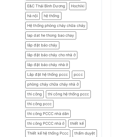
E&C Thái Bình Dương
Hochiki
hà nội
hệ thống
Hệ thống phòng cháy chữa cháy
lap dat he thong bao chay
lắp đặt báo cháy
lắp đặt báo cháy cho nhà ở
lắp đặt báo cháy nhà ở
Lắp đặt hệ thống pccc
pccc
phòng cháy chữa cháy nhà ở
thi công
thi công hệ thống pccc
thi công pccc
thi công PCCC nhà dân
thi công PCCC nhà ở
thiết kế
Thiết kế hệ thống Pccc
thẩm duyệt