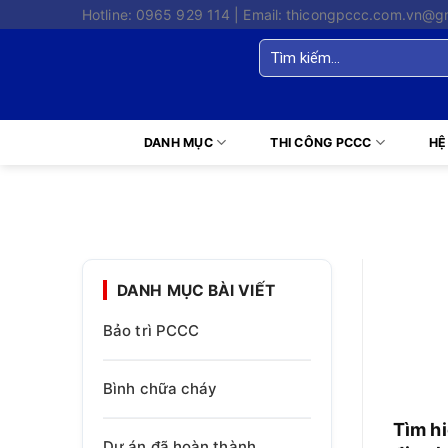
Skip
Hotline: 0965 929 114 | Email: thicongpccc.com.vn@g
to
Tìm
content
kiếm:
DANH MỤC
THI CÔNG PCCC
HỆ
DANH MỤC BÀI VIẾT
Bảo trì PCCC
Bình chữa cháy
Tìm h
Dự án đã hoàn thành