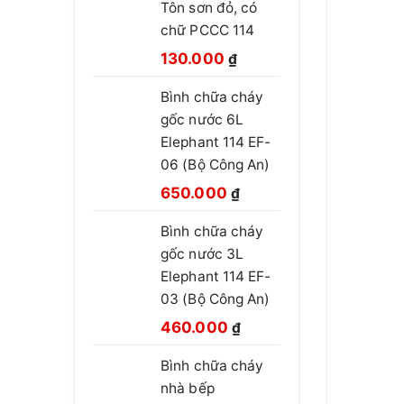
Tôn sơn đỏ, có
chữ PCCC 114
Giá
Giá
130.000
₫
gốc
hiện
Bình chữa cháy
là:
tại
gốc nước 6L
210.000 ₫.
là:
Elephant 114 EF-
130.000 ₫.
06 (Bộ Công An)
Giá
Giá
650.000
₫
gốc
hiện
Bình chữa cháy
là:
tại
gốc nước 3L
850.000 ₫.
là:
Elephant 114 EF-
650.000 ₫.
03 (Bộ Công An)
Giá
Giá
460.000
₫
gốc
hiện
Bình chữa cháy
là:
tại
nhà bếp
660.000 ₫.
là: