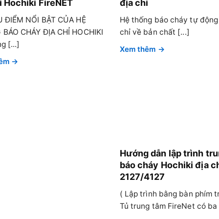
ỉ Hochiki FireNET
địa chỉ
 ĐIỂM NỔI BẬT CỦA HỆ
Hệ thống báo cháy tự động
BÁO CHÁY ĐỊA CHỈ HOCHIKI
chỉ về bản chất [...]
 [...]
Hướng dẫn lập trình tr
báo cháy Hochiki địa c
2127/4127
( Lập trình bằng bàn phím t
Tủ trung tâm FireNet có ba [