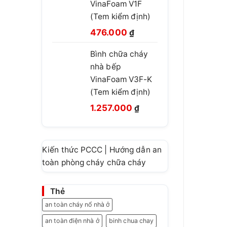
VinaFoam V1F
460.000 ₫.
(Tem kiểm định)
Giá
Giá
476.000
₫
gốc
hiện
Bình chữa cháy
là:
tại
nhà bếp
780.000 ₫.
là:
VinaFoam V3F-K
476.000 ₫.
(Tem kiểm định)
Giá
Giá
1.257.000
₫
gốc
hiện
là:
tại
1.499.999 ₫.
là:
Kiến thức PCCC | Hướng dẫn an
1.257.000 ₫.
toàn phòng cháy chữa cháy
Thẻ
an toàn cháy nổ nhà ở
an toàn điện nhà ở
binh chua chay