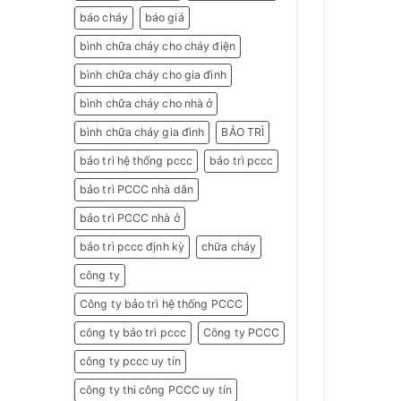
báo cháy
báo giá
bình chữa cháy cho cháy điện
bình chữa cháy cho gia đình
bình chữa cháy cho nhà ở
bình chữa cháy gia đình
BẢO TRÌ
bảo trì hệ thống pccc
bảo trì pccc
bảo trì PCCC nhà dân
bảo trì PCCC nhà ở
bảo trì pccc định kỳ
chữa cháy
công ty
Công ty bảo trì hệ thống PCCC
công ty bảo trì pccc
Công ty PCCC
công ty pccc uy tín
công ty thi công PCCC uy tín