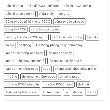
bảo trì pccc
bảo trì PCCC nhà dân
bảo trì PCCC nhà ở
bảo trì pccc định kỳ
chữa cháy
công ty
Công ty bảo trì hệ thống PCCC
công ty bảo trì pccc
Công ty PCCC
công ty pccc uy tín
công ty thi công PCCC uy tín
E&C Thái Bình Dương
Hochiki
hà nội
hệ thống
Hệ thống phòng cháy chữa cháy
lap dat he thong bao chay
lắp đặt báo cháy
lắp đặt báo cháy cho nhà ở
lắp đặt báo cháy nhà ở
Lắp đặt hệ thống pccc
pccc
phòng cháy chữa cháy nhà ở
thi công
thi công hệ thống pccc
thi công pccc
thi công PCCC nhà dân
thi công PCCC nhà ở
thiết kế
Thiết kế hệ thống Pccc
thẩm duyệt
tại
đơn vị
địa chỉ