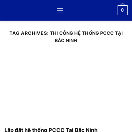
Skip
0
to
content
TAG ARCHIVES:
THI CÔNG HỆ THỐNG PCCC TẠI
BẮC NINH
Lắp đặt hệ thống PCCC Tại Bắc Ninh