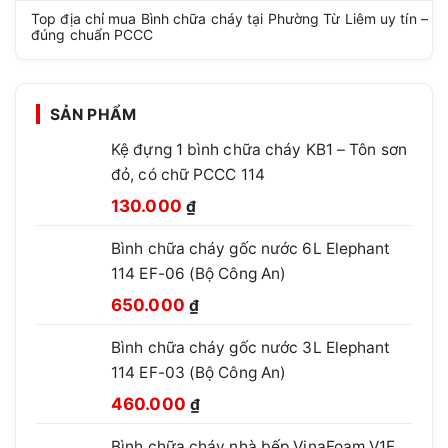
Top địa chỉ mua Bình chữa cháy tại Phường Từ Liêm uy tín –
đúng chuẩn PCCC
SẢN PHẨM
Kệ đựng 1 bình chữa cháy KB1 – Tôn sơn
đỏ, có chữ PCCC 114
Giá
Giá
130.000
₫
gốc
hiện
Bình chữa cháy gốc nước 6L Elephant
là:
tại
114 EF-06 (Bộ Công An)
210.000 ₫.
là:
Giá
Giá
130.000 ₫.
650.000
₫
gốc
hiện
Bình chữa cháy gốc nước 3L Elephant
là:
tại
114 EF-03 (Bộ Công An)
850.000 ₫.
là:
Giá
Giá
650.000 ₫.
460.000
₫
gốc
hiện
Bình chữa cháy nhà bếp VinaFoam V1F