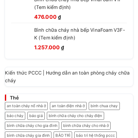
là:
tại
(Tem kiểm định)
660.000 ₫.
là:
Giá
Giá
460.000 ₫.
476.000
₫
gốc
hiện
Bình chữa cháy nhà bếp VinaFoam V3F-
là:
tại
K (Tem kiểm định)
780.000 ₫.
là:
Giá
Giá
476.000 ₫.
1.257.000
₫
gốc
hiện
là:
tại
1.499.999 ₫.
là:
Kiến thức PCCC | Hướng dẫn an toàn phòng cháy chữa
1.257.000 ₫.
cháy
Thẻ
an toàn cháy nổ nhà ở
an toàn điện nhà ở
binh chua chay
báo cháy
báo giá
bình chữa cháy cho cháy điện
bình chữa cháy cho gia đình
bình chữa cháy cho nhà ở
bình chữa cháy gia đình
BẢO TRÌ
bảo trì hệ thống pccc