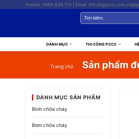
Skip
Hotline: 0965 929 114 | Email: thicongpccc.com.vn@g
to
Tìm
content
kiếm:
DANH MỤC
THI CÔNG PCCC
H
Sản phẩm đư
Trang chủ
/
DANH MỤC SẢN PHẨM
Bình chữa cháy
Bơm chữa cháy