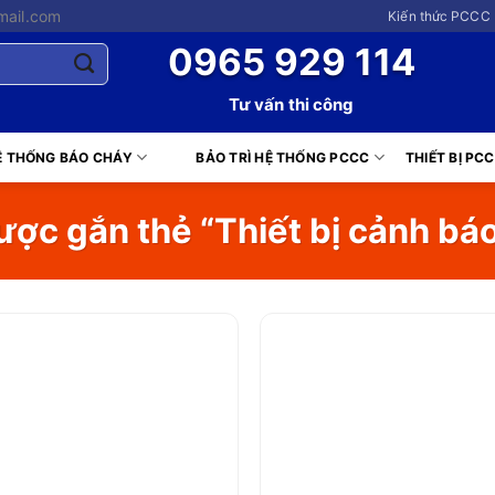
mail.com
Kiến thức PCCC 
0965 929 114
Tư vấn thi công
Ệ THỐNG BÁO CHÁY
BẢO TRÌ HỆ THỐNG PCCC
THIẾT BỊ PC
ợc gắn thẻ “Thiết bị cảnh bá