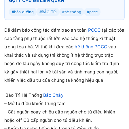
GỢI Ý CHỦ ĐỀ LIÊN QUAN
#bảo dưỡng
#BẢO TRÌ
#hệ thống
#pccc
Để đảm bảo công tác đảm bảo an toàn
PCCC
tại các tòa
cao tầng phụ thuộc rất lớn vào các hệ thống kĩ thuật
trong tòa nhà. Vì thế khi đưa các
hệ thống PCCC
vào
khai thác và sử dụng thì không ít hệ thống trục trặc
hoặc do lâu ngày không duy trì công tác kiểm tra định
kỳ gây thiệt hại lớn về tài sản và tính mạng con người,
khiến việc đầu tư của chúng ta không hiệu quả.
Bảo Trì Hệ Thống
Báo Cháy
– Mở tủ điều khiển trung tâm.
– Cắt nguồn xoay chiều cấp nguồn cho tủ điều khiển
hoặc off CB cấp nguồn cho tủ điều khiển.
– Kiểm tra nghe tiếng Bíp trong tủ điều khiển.