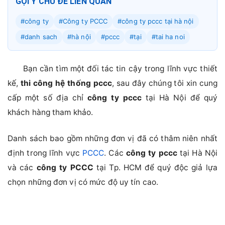
GỢI Ý CHỦ ĐỀ LIÊN QUAN
#công ty
#Công ty PCCC
#công ty pccc tại hà nội
#danh sach
#hà nội
#pccc
#tại
#tai ha noi
Bạn cần tìm một đối tác tin cậy trong lĩnh vực thiết
kế,
thi công hệ thống pccc
, sau đây chúng tôi xin cung
cấp một số địa chỉ
công ty pccc
tại Hà Nội để quý
khách hàng tham khảo.
Danh sách bao gồm những đơn vị đã có thâm niên nhất
định trong lĩnh vực
PCCC
. Các
công ty pccc
tại Hà Nội
và các
công ty PCCC
tại Tp. HCM để quý độc giả lựa
chọn những đơn vị có mức độ uy tín cao.