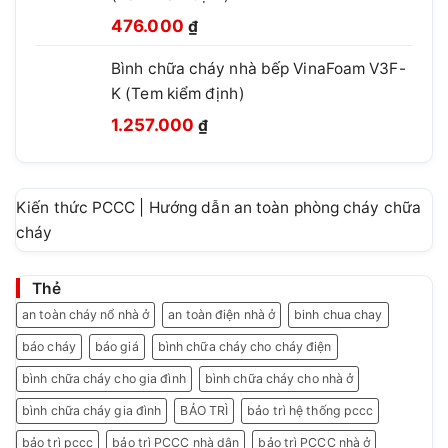
Giá
Giá
460.000 ₫.
476.000
₫
gốc
hiện
Bình chữa cháy nhà bếp VinaFoam V3F-
là:
tại
K (Tem kiểm định)
780.000 ₫.
là:
Giá
Giá
476.000 ₫.
1.257.000
₫
gốc
hiện
là:
tại
1.499.999 ₫.
là:
Kiến thức PCCC | Hướng dẫn an toàn phòng cháy chữa
1.257.000 ₫.
cháy
Thẻ
an toàn cháy nổ nhà ở
an toàn điện nhà ở
binh chua chay
báo cháy
báo giá
bình chữa cháy cho cháy điện
bình chữa cháy cho gia đình
bình chữa cháy cho nhà ở
bình chữa cháy gia đình
BẢO TRÌ
bảo trì hệ thống pccc
bảo trì pccc
bảo trì PCCC nhà dân
bảo trì PCCC nhà ở