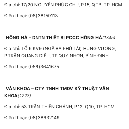
Địa chỉ: 17/20 NGUYỄN PHÚC CHU, P.15, Q.TB, TP. HCM
Điện thoại: (08)38159113
HỒNG HÀ – DNTN THIẾT BỊ PCCC HỒNG HÀ
(1745)
Địa chỉ: TỔ 6 KV9 (NGÃ BA PHÚ TÀI) HÙNG VƯƠNG,
P.TRẦN QUANG DIỆU, TP.QUY NHƠN, BÌNH ĐỊNH
Điện thoại: (056)3641675
VĂN KHOA – CTY TNHH TMDV KỸ THUẬT VĂN
KHOA
(1727)
Địa chỉ: 53 TRẦN THIỆN CHÁNH, P.12, Q.10, TP. HCM
Điện thoại: (08)38632149