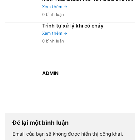
và công trình – Bước ngoặt lớn cho
Xem thêm →
ngành xây dựng và an toàn cháy nổ!
0 bình luận
Trình tự xử lý khi có cháy
Xem thêm →
0 bình luận
ADMIN
Để lại một bình luận
Email của bạn sẽ không được hiển thị công khai.