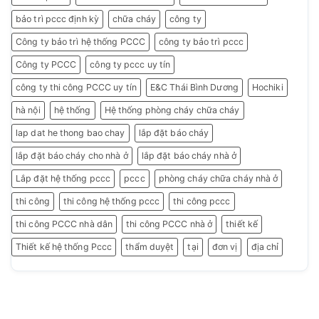
bảo trì pccc định kỳ
chữa cháy
công ty
Công ty bảo trì hệ thống PCCC
công ty bảo trì pccc
Công ty PCCC
công ty pccc uy tín
công ty thi công PCCC uy tín
E&C Thái Bình Dương
Hochiki
hà nội
hệ thống
Hệ thống phòng cháy chữa cháy
lap dat he thong bao chay
lắp đặt báo cháy
lắp đặt báo cháy cho nhà ở
lắp đặt báo cháy nhà ở
Lắp đặt hệ thống pccc
pccc
phòng cháy chữa cháy nhà ở
thi công
thi công hệ thống pccc
thi công pccc
thi công PCCC nhà dân
thi công PCCC nhà ở
thiết kế
Thiết kế hệ thống Pccc
thẩm duyệt
tại
đơn vị
địa chỉ