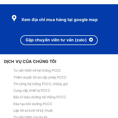
Xem địa chỉ mua hàng tại google map
Gặp chuyên viên tư vấn (zalo)
DỊCH VỤ CỦA CHÚNG TÔI
Tư vấn thiết kế hệ thống PCCC
Thẩm duyệt hồ sơ cấp phép PCCC
Thi công hệ thống PCCC, thông gió
Cung cấp thiết bị PCCC
Bảo trì bảo dưỡng hệ thống PCCC
Đào tạo bồi dưỡng PCCC
Lập hồ sơ kinh tế kỹ thuật
Tư vấn thẩm tra dự án