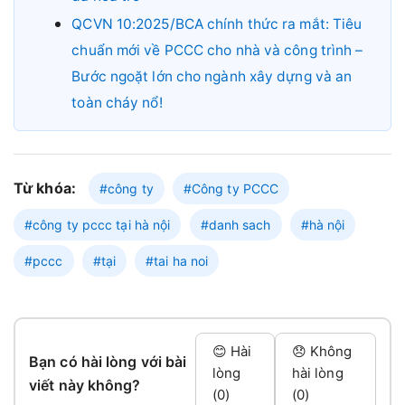
QCVN 10:2025/BCA chính thức ra mắt: Tiêu
chuẩn mới về PCCC cho nhà và công trình –
Bước ngoặt lớn cho ngành xây dựng và an
toàn cháy nổ!
Từ khóa:
#công ty
#Công ty PCCC
#công ty pccc tại hà nội
#danh sach
#hà nội
#pccc
#tại
#tai ha noi
😊 Hài
😞 Không
Bạn có hài lòng với bài
lòng
hài lòng
viết này không?
(0)
(0)