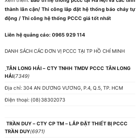
Xem thêm:
Bảo trì hệ thống pccc tại Hà Nội và các tỉnh
thành lân cận
/
Thi công lắp đặt hệ thống báo cháy tự
động
/
Thi công hệ thống PCCC giá tốt nhất
Liên hệ quảng cáo: 0965 929 114
DANH SÁCH CÁC ĐƠN VỊ PCCC TẠI TP HỒ CHÍ MINH
TÂN LONG HẢI – CTY TNHH TMDV PCCC TÂN LONG
HẢI
(7349)
Địa chỉ: 304 AN DƯƠNG VƯƠNG, P.4, Q.5, TP. HCM
Điện thoại: (08)38302073
TRẦN DUY – CTY CP TM – LẮP ĐẶT THIẾT BỊ PCCC
TRẦN DUY
(6971)