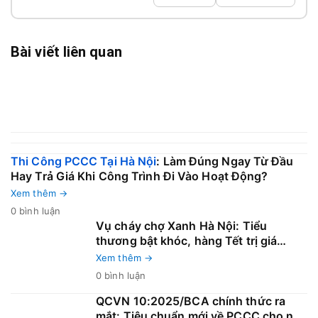
Bài viết liên quan
Thi Công PCCC Tại Hà Nội
: Làm Đúng Ngay Từ Đầu
Hay Trả Giá Khi Công Trình Đi Vào Hoạt Động?
Xem thêm →
0 bình luận
Vụ cháy chợ Xanh Hà Nội: Tiểu
thương bật khóc, hàng Tết trị giá
hàng tỷ đồng vừa nhập đã hóa tro
Xem thêm →
0 bình luận
QCVN 10:2025/BCA chính thức ra
mắt: Tiêu chuẩn mới về PCCC cho nhà