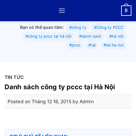
Skip
0
to
content
Bạn có thể quan tâm:
#công ty
#Công ty PCCC
#công ty pccc tại hà nội
#danh sach
#hà nội
#pccc
#tại
#tai ha noi
TIN TỨC
Danh sách công ty pccc tại Hà Nội
Posted on
Tháng 12 16, 2015
by
Admin