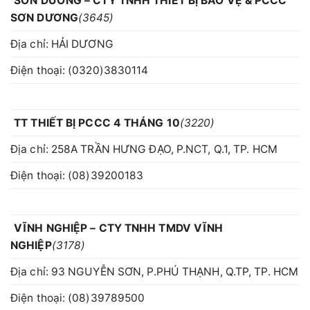
SƠN DƯƠNG – CTY TNHH THIẾT BỊ BẢO VỆ & PCCC
SƠN DƯƠNG
(3645)
Địa chỉ: HẢI DƯƠNG
Điện thoại: (0320)3830114
TT THIẾT BỊ PCCC 4 THÁNG 10
(3220)
Địa chỉ: 258A TRẦN HƯNG ĐẠO, P.NCT, Q.1, TP. HCM
Điện thoại: (08)39200183
VĨNH NGHIỆP – CTY TNHH TMDV VĨNH
NGHIỆP
(3178)
Địa chỉ: 93 NGUYỄN SƠN, P.PHÚ THẠNH, Q.TP, TP. HCM
Điện thoại: (08)39789500