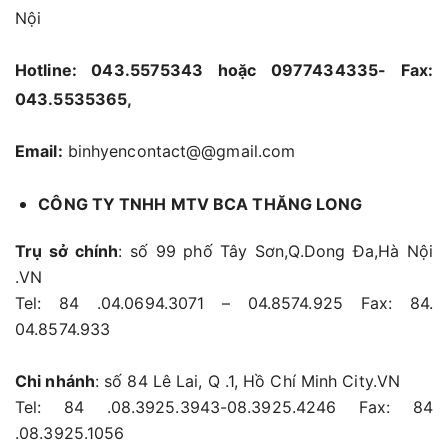
Nội
Hotline: 043.5575343 hoặc 0977434335- Fax:
043.5535365,
Email:
binhyencontact@@gmail.com
CÔNG TY TNHH MTV BCA THĂNG LONG
Trụ sở chính
: số 99 phố Tây Sơn,Q.Dong Đa,Hà Nội
.VN
Tel: 84 .04.0694.3071 – 04.8574.925 Fax: 84.
04.8574.933
Chi nhánh
: số 84 Lê Lai, Q .1, Hồ Chí Minh City.VN
Tel: 84 .08.3925.3943-08.3925.4246 Fax: 84
.08.3925.1056