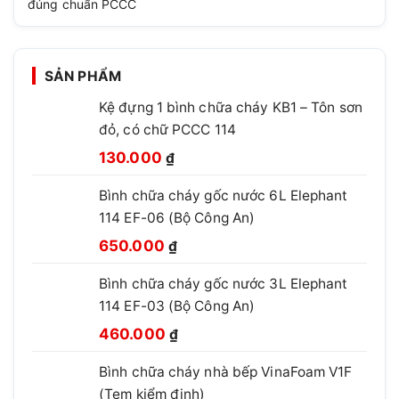
đúng chuẩn PCCC
SẢN PHẨM
Kệ đựng 1 bình chữa cháy KB1 – Tôn sơn
đỏ, có chữ PCCC 114
Giá
Giá
130.000
₫
gốc
hiện
Bình chữa cháy gốc nước 6L Elephant
là:
tại
114 EF-06 (Bộ Công An)
210.000 ₫.
là:
Giá
Giá
130.000 ₫.
650.000
₫
gốc
hiện
Bình chữa cháy gốc nước 3L Elephant
là:
tại
114 EF-03 (Bộ Công An)
850.000 ₫.
là:
Giá
Giá
650.000 ₫.
460.000
₫
gốc
hiện
Bình chữa cháy nhà bếp VinaFoam V1F
là:
tại
(Tem kiểm định)
660.000 ₫.
là: