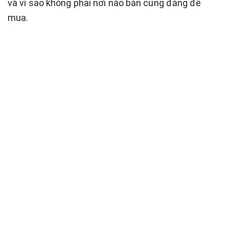
và vì sao không phải nơi nào bán cũng đáng để
mua.