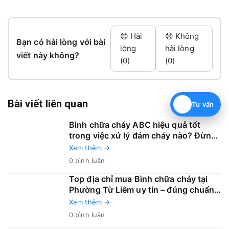
😊 Hài
😞 Không
Bạn có hài lòng với bài
lòng
hài lòng
viết này không?
(0)
(0)
Bài viết liên quan
Tư vấn
Bình chữa cháy ABC hiệu quả tốt
trong việc xử lý đám cháy nào? Đừng
để chọn sai trong 30 giây đầu tiên
Xem thêm →
0 bình luận
Top địa chỉ mua Bình chữa cháy tại
Phường Từ Liêm uy tín – đúng chuẩn
PCCC
Xem thêm →
0 bình luận