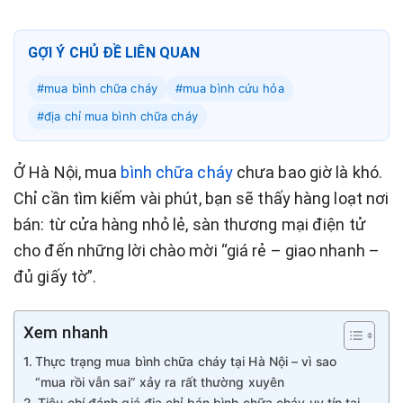
GỢI Ý CHỦ ĐỀ LIÊN QUAN
#mua bình chữa cháy
#mua bình cứu hỏa
#địa chỉ mua bình chữa cháy
#địa chỉ mua bình cứu hỏa hà nội
Ở Hà Nội, mua
bình chữa cháy
chưa bao giờ là khó.
Chỉ cần tìm kiếm vài phút, bạn sẽ thấy hàng loạt nơi
bán: từ cửa hàng nhỏ lẻ, sàn thương mại điện tử
cho đến những lời chào mời “giá rẻ – giao nhanh –
đủ giấy tờ”.
Xem nhanh
Thực trạng mua bình chữa cháy tại Hà Nội – vì sao
“mua rồi vẫn sai” xảy ra rất thường xuyên
Tiêu chí đánh giá địa chỉ bán bình chữa cháy uy tín tại