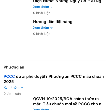
Điện Nước: Những Nguy Cơ Ít Ai Nghĩ
Tới Nhưng Dễ Gây Cháy Nổ
Xem thêm →
0 bình luận
Hướng dẫn đặt hàng
Xem thêm →
0 bình luận
Phương án
PCCC
do ai phê duyệt? Phương án PCCC mẫu chuẩn
2025
Xem thêm →
0 bình luận
QCVN 10:2025/BCA chính thức ra
mắt: Tiêu chuẩn mới về PCCC cho nhà
và công trình – Bước ngoặt lớn cho
Xem thêm →