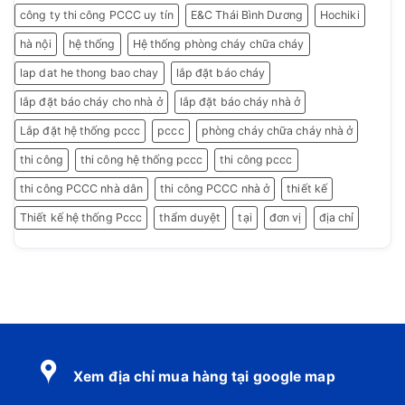
công ty thi công PCCC uy tín
E&C Thái Bình Dương
Hochiki
hà nội
hệ thống
Hệ thống phòng cháy chữa cháy
lap dat he thong bao chay
lắp đặt báo cháy
lắp đặt báo cháy cho nhà ở
lắp đặt báo cháy nhà ở
Lắp đặt hệ thống pccc
pccc
phòng cháy chữa cháy nhà ở
thi công
thi công hệ thống pccc
thi công pccc
thi công PCCC nhà dân
thi công PCCC nhà ở
thiết kế
Thiết kế hệ thống Pccc
thẩm duyệt
tại
đơn vị
địa chỉ
Xem địa chỉ mua hàng tại google map