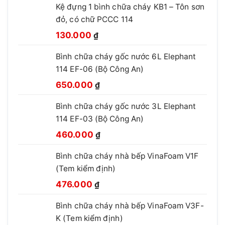
Kệ đựng 1 bình chữa cháy KB1 – Tôn sơn
đỏ, có chữ PCCC 114
Giá
Giá
130.000
₫
gốc
hiện
Bình chữa cháy gốc nước 6L Elephant
là:
tại
114 EF-06 (Bộ Công An)
210.000 ₫.
là:
Giá
Giá
130.000 ₫.
650.000
₫
gốc
hiện
Bình chữa cháy gốc nước 3L Elephant
là:
tại
114 EF-03 (Bộ Công An)
850.000 ₫.
là:
Giá
Giá
650.000 ₫.
460.000
₫
gốc
hiện
Bình chữa cháy nhà bếp VinaFoam V1F
là:
tại
(Tem kiểm định)
660.000 ₫.
là:
Giá
Giá
460.000 ₫.
476.000
₫
gốc
hiện
Bình chữa cháy nhà bếp VinaFoam V3F-
là:
tại
K (Tem kiểm định)
780.000 ₫.
là: