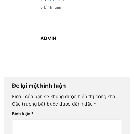
ngành xây dựng và an toàn cháy nổ!
0 bình luận
ADMIN
Để lại một bình luận
Email của bạn sẽ không được hiển thị công khai.
Các trường bắt buộc được đánh dấu
*
*
Bình luận