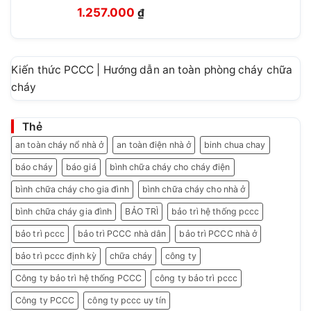
Giá
Giá
476.000 ₫.
1.257.000
₫
gốc
hiện
là:
tại
1.499.999 ₫.
là:
Kiến thức PCCC | Hướng dẫn an toàn phòng cháy chữa
1.257.000 ₫.
cháy
Thẻ
an toàn cháy nổ nhà ở
an toàn điện nhà ở
binh chua chay
báo cháy
báo giá
bình chữa cháy cho cháy điện
bình chữa cháy cho gia đình
bình chữa cháy cho nhà ở
bình chữa cháy gia đình
BẢO TRÌ
bảo trì hệ thống pccc
bảo trì pccc
bảo trì PCCC nhà dân
bảo trì PCCC nhà ở
bảo trì pccc định kỳ
chữa cháy
công ty
Công ty bảo trì hệ thống PCCC
công ty bảo trì pccc
Công ty PCCC
công ty pccc uy tín