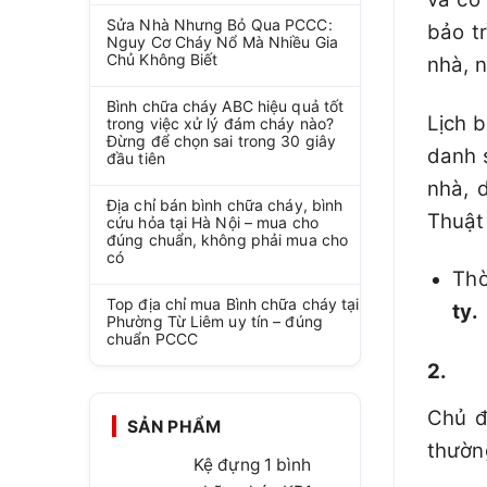
Sửa Nhà Nhưng Bỏ Qua PCCC:
bảo t
Nguy Cơ Cháy Nổ Mà Nhiều Gia
Chủ Không Biết
nhà, 
Bình chữa cháy ABC hiệu quả tốt
Lịch b
trong việc xử lý đám cháy nào?
Đừng để chọn sai trong 30 giây
danh 
đầu tiên
nhà, 
Địa chỉ bán bình chữa cháy, bình
Thuật 
cứu hỏa tại Hà Nội – mua cho
đúng chuẩn, không phải mua cho
có
Thờ
Top địa chỉ mua Bình chữa cháy tại
ty.
Phường Từ Liêm uy tín – đúng
chuẩn PCCC
2. Số
Chủ đ
SẢN PHẨM
thường
Kệ đựng 1 bình