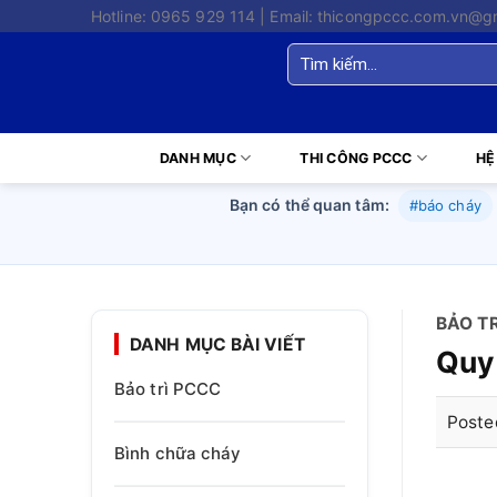
Skip
Hotline: 0965 929 114 | Email: thicongpccc.com.vn@g
to
Tìm
content
kiếm:
DANH MỤC
THI CÔNG PCCC
HỆ
Bạn có thể quan tâm:
#báo cháy
BẢO T
DANH MỤC BÀI VIẾT
Quy 
Bảo trì PCCC
Poste
Bình chữa cháy