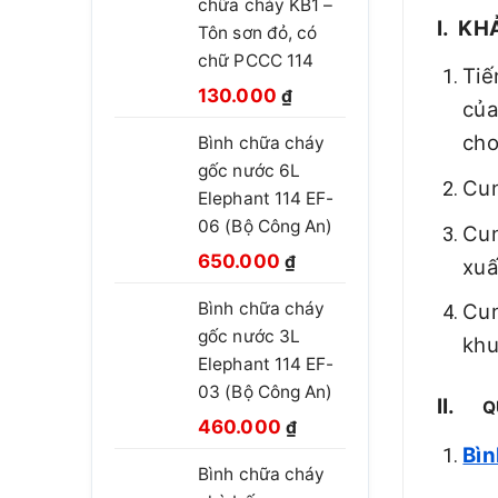
chữa cháy KB1 –
I. KH
Tôn sơn đỏ, có
chữ PCCC 114
Tiế
Giá
Giá
130.000
₫
của
gốc
hiện
cho
Bình chữa cháy
là:
tại
gốc nước 6L
210.000 ₫.
là:
Cun
Elephant 114 EF-
130.000 ₫.
06 (Bộ Công An)
Cun
Giá
Giá
650.000
₫
xuấ
gốc
hiện
Bình chữa cháy
Cun
là:
tại
gốc nước 3L
850.000 ₫.
là:
khu
Elephant 114 EF-
650.000 ₫.
03 (Bộ Công An)
II.
Q
Giá
Giá
460.000
₫
gốc
hiện
Bìn
Bình chữa cháy
là:
tại