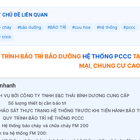
Ý CHỦ ĐỀ LIÊN QUAN
 cháy
#bảo dưỡng
#BẢO TRÌ
#cuu hoa
#hệ thống
#pccc
 trình
 TRÌNH BẢO TRÌ BẢO DƯỠNG
HỆ THỐNG PCCC
TẠ
MẠI, CHUNG CƯ CA
nhanh
H VỤ BỞI CÔNG TY TNHH E&C THÁI BÌNH DƯƠNG CUNG CẤP
Số lượng thiết bị cần bảo trì
KHẢO SÁT THỰC TRẠNG HỆ THỐNG TRƯỚC KHI TIẾN HÀNH BẢO T
 QUY TRÌNH BẢO TRÌ HỆ THỐNG PCCC
Hệ thống báo cháy và chữa cháy FM 200
m tra hệ thống FM 200: