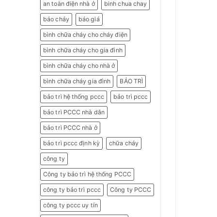
an toàn điện nhà ở
binh chua chay
báo cháy
báo giá
bình chữa cháy cho cháy điện
bình chữa cháy cho gia đình
bình chữa cháy cho nhà ở
bình chữa cháy gia đình
BẢO TRÌ
bảo trì hệ thống pccc
bảo trì pccc
bảo trì PCCC nhà dân
bảo trì PCCC nhà ở
bảo trì pccc định kỳ
chữa cháy
công ty
Công ty bảo trì hệ thống PCCC
công ty bảo trì pccc
Công ty PCCC
công ty pccc uy tín