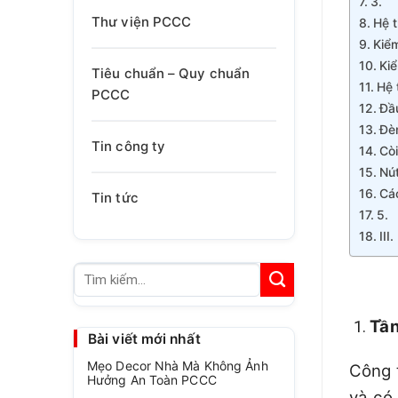
3. H
Thư viện PCCC
Hệ t
Kiểm
Kiể
Tiêu chuẩn – Quy chuẩn
Hệ 
PCCC
Đầu
Đè
Tin công ty
Cò
Nút
Cá
Tin tức
5. 
II
Tìm
kiếm:
Tần
Bài viết mới nhất
Mẹo Decor Nhà Mà Không Ảnh
Công 
Hưởng An Toàn PCCC
và có