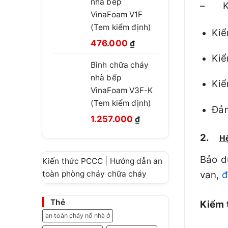
nhà bếp
660.000 ₫.
là:
– Kiể
VinaFoam V1F
460.000 ₫.
(Tem kiểm định)
Kiể
Giá
Giá
476.000
₫
gốc
hiện
Kiể
Bình chữa cháy
là:
tại
nhà bếp
780.000 ₫.
là:
Kiể
VinaFoam V3F-K
476.000 ₫.
(Tem kiểm định)
Đảm
Giá
Giá
1.257.000
₫
gốc
hiện
2.
Hệ
là:
tại
1.499.999 ₫.
là:
Bảo dư
Kiến thức PCCC | Hướng dẫn an
1.257.000 ₫.
toàn phòng cháy chữa cháy
van,
đ
Thẻ
Kiểm 
an toàn cháy nổ nhà ở