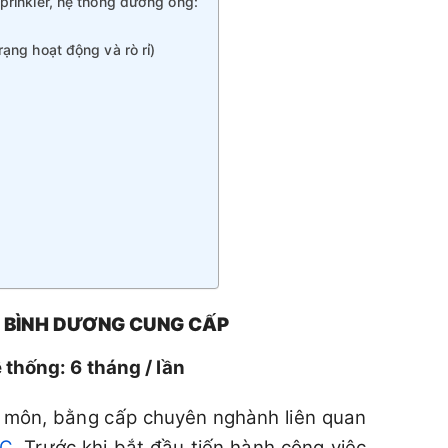
rinkler, hệ thống đường ống:
ạng hoạt động và rò rỉ)
I BÌNH DƯƠNG CUNG CẤP
 thống: 6 tháng / lần
 môn, bằng cấp chuyên nghành liên quan
C
. Trước khi bắt đầu tiến hành công việc