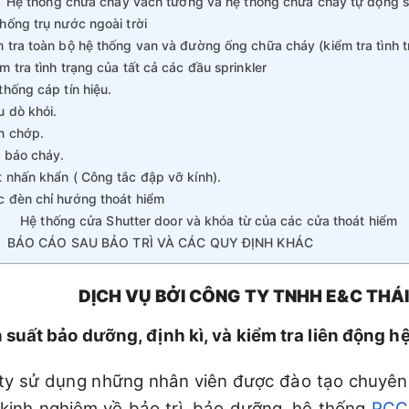
ệ thống chữa cháy vách tường và hệ thống chữa cháy tự động sp
hống trụ nước ngoài trời
 tra toàn bộ hệ thống van và đường ống chữa cháy (kiểm tra tình tr
m tra tình trạng của tất cả các đầu sprinkler
thống cáp tín hiệu.
 dò khói.
n chớp.
i báo cháy.
 nhấn khẩn ( Công tắc đập vỡ kính).
c đèn chỉ hướng thoát hiểm
Hệ thống cửa Shutter door và khóa từ của các cửa thoát hiểm
I. BÁO CÁO SAU BẢO TRÌ VÀ CÁC QUY ĐỊNH KHÁC
DỊCH VỤ BỞI CÔNG TY TNHH E&C THÁ
 suất bảo dưỡng, định kì, và kiểm tra liên động hệ
ty sử dụng những nhân viên được đào tạo chuyên
 kinh nghiệm về bảo trì, bảo dưỡng, hệ thống
PCC