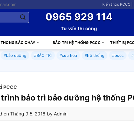
mail.com
Kiến thức PCCC |
0965 929 114
Tư vấn thi công
 THỐNG BÁO CHÁY
BẢO TRÌ HỆ THỐNG PCCC
THIẾT BỊ PC
#bảo dưỡng
#BẢO TRÌ
#cuu hoa
#hệ thống
#pccc
#
RÌ PCCC
trình bảo trì bảo dưỡng hệ thống
d on
Tháng 9 5, 2016
by
Admin