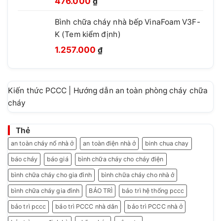
460.000 ₫.
476.000
₫
gốc
hiện
Bình chữa cháy nhà bếp VinaFoam V3F-
là:
tại
K (Tem kiểm định)
780.000 ₫.
là:
Giá
Giá
476.000 ₫.
1.257.000
₫
gốc
hiện
là:
tại
1.499.999 ₫.
là:
Kiến thức PCCC | Hướng dẫn an toàn phòng cháy chữa
1.257.000 ₫.
cháy
Thẻ
an toàn cháy nổ nhà ở
an toàn điện nhà ở
binh chua chay
báo cháy
báo giá
bình chữa cháy cho cháy điện
bình chữa cháy cho gia đình
bình chữa cháy cho nhà ở
bình chữa cháy gia đình
BẢO TRÌ
bảo trì hệ thống pccc
bảo trì pccc
bảo trì PCCC nhà dân
bảo trì PCCC nhà ở