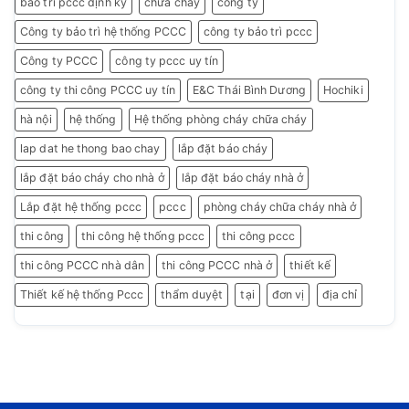
bảo trì pccc định kỳ
chữa cháy
công ty
Công ty bảo trì hệ thống PCCC
công ty bảo trì pccc
Công ty PCCC
công ty pccc uy tín
công ty thi công PCCC uy tín
E&C Thái Bình Dương
Hochiki
hà nội
hệ thống
Hệ thống phòng cháy chữa cháy
lap dat he thong bao chay
lắp đặt báo cháy
lắp đặt báo cháy cho nhà ở
lắp đặt báo cháy nhà ở
Lắp đặt hệ thống pccc
pccc
phòng cháy chữa cháy nhà ở
thi công
thi công hệ thống pccc
thi công pccc
thi công PCCC nhà dân
thi công PCCC nhà ở
thiết kế
Thiết kế hệ thống Pccc
thẩm duyệt
tại
đơn vị
địa chỉ