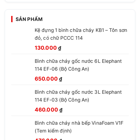
SẢN PHẨM
Kệ đựng 1 bình chữa cháy KB1 – Tôn sơn
đỏ, có chữ PCCC 114
Giá
Giá
130.000
₫
gốc
hiện
Bình chữa cháy gốc nước 6L Elephant
là:
tại
114 EF-06 (Bộ Công An)
210.000 ₫.
là:
Giá
Giá
130.000 ₫.
650.000
₫
gốc
hiện
Bình chữa cháy gốc nước 3L Elephant
là:
tại
114 EF-03 (Bộ Công An)
850.000 ₫.
là:
Giá
Giá
650.000 ₫.
460.000
₫
gốc
hiện
Bình chữa cháy nhà bếp VinaFoam V1F
là:
tại
(Tem kiểm định)
660.000 ₫.
là:
Giá
Giá