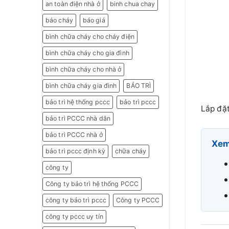
an toàn điện nhà ở
binh chua chay
báo cháy
báo giá
bình chữa cháy cho cháy điện
bình chữa cháy cho gia đình
bình chữa cháy cho nhà ở
bình chữa cháy gia đình
BẢO TRÌ
bảo trì hệ thống pccc
bảo trì pccc
Lắp đặt
bảo trì PCCC nhà dân
bảo trì PCCC nhà ở
Xem
bảo trì pccc định kỳ
chữa cháy
công ty
Công ty bảo trì hệ thống PCCC
công ty bảo trì pccc
Công ty PCCC
công ty pccc uy tín