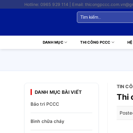
Skip
Hotline: 0965 929 114 | Email: thicongpccc.com.vn@g
to
Tìm
content
kiếm:
DANH MỤC
THI CÔNG PCCC
HỆ
TIN C
DANH MỤC BÀI VIẾT
Thi
Bảo trì PCCC
Poste
Bình chữa cháy