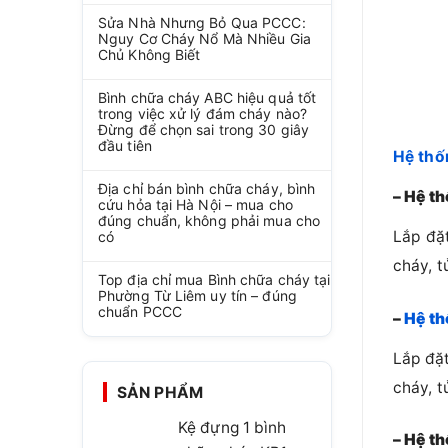
Sửa Nhà Nhưng Bỏ Qua PCCC:
Nguy Cơ Cháy Nổ Mà Nhiều Gia
Chủ Không Biết
Bình chữa cháy ABC hiệu quả tốt
trong việc xử lý đám cháy nào?
Đừng để chọn sai trong 30 giây
đầu tiên
Hệ th
Địa chỉ bán bình chữa cháy, bình
– Hệ t
cứu hỏa tại Hà Nội – mua cho
đúng chuẩn, không phải mua cho
Lắp đặ
có
cháy, t
Top địa chỉ mua Bình chữa cháy tại
Phường Từ Liêm uy tín – đúng
chuẩn PCCC
–
Hệ th
Lắp đặt
cháy, t
SẢN PHẨM
Kệ đựng 1 bình
– Hệ t