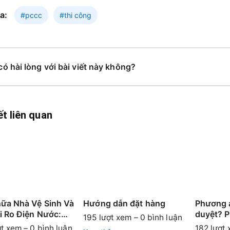
a:
#pccc
#thi công
có hài lòng với bài viết này không?
ết liên quan
ữa Nhà Vệ Sinh Và
Hướng dẫn đặt hàng
Phương 
i Ro Điện Nước:
duyệt? 
195 lượt xem – 0 bình luận
Nguy Cơ Ít Ai Nghĩ
mẫu chu
t xem – 0 bình luận
182 lượt 