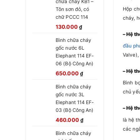
chữa cháy KB1 –
Hộp ch
Tôn sơn đỏ, có
chữ PCCC 114
cháy, 
Giá
Giá
130.000
₫
gốc
hiện
– Hệ t
Bình chữa cháy
là:
tại
đầu phu
gốc nước 6L
210.000 ₫.
là:
Valve),
Elephant 114 EF-
130.000 ₫.
06 (Bộ Công An)
– Hệ t
Giá
Giá
650.000
₫
gốc
hiện
Bình b
Bình chữa cháy
là:
tại
chủ yế
gốc nước 3L
850.000 ₫.
là:
Elephant 114 EF-
650.000 ₫.
– Hệ t
03 (Bộ Công An)
Giá
Giá
460.000
là hệ t
₫
gốc
hiện
các ngà
Bình chữa cháy
là:
tại