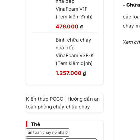
nhà bếp
660.000 ₫.
là:
– Chữa
VinaFoam V1F
460.000 ₫.
(Tem kiểm định)
các loạ
Giá
Giá
cháy mi
476.000
₫
gốc
hiện
Bình chữa cháy
là:
tại
Xem chi
nhà bếp
780.000 ₫.
là:
VinaFoam V3F-K
476.000 ₫.
(Tem kiểm định)
Giá
Giá
1.257.000
₫
gốc
hiện
là:
tại
1.499.999 ₫.
là:
Kiến thức PCCC | Hướng dẫn an
1.257.000 ₫.
toàn phòng cháy chữa cháy
Thẻ
an toàn cháy nổ nhà ở