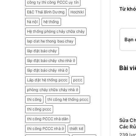
công ty thi công PCCC uy tín
Từ khó
E&C Thái Bình Dương
Hochiki
hà nội
hệ thống
Hệ thống phòng cháy chữa cháy
Bạn 
lap dat he thong bao chay
lắp đặt báo cháy
lắp đặt báo cháy cho nhà ở
Bài vi
lắp đặt báo cháy nhà ở
Lắp đặt hệ thống pccc
pccc
phòng cháy chữa cháy nhà ở
thi công
thi công hệ thống pccc
thi công pccc
thi công PCCC nhà dân
Sửa Ch
Các Rủ
thi công PCCC nhà ở
thiết kế
Những 
239 lượ