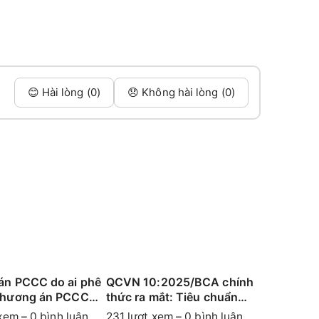
😊 Hài lòng (0)
😞 Không hài lòng (0)
án PCCC do ai phê
QCVN 10:2025/BCA chính
Phương án PCCC
thức ra mắt: Tiêu chuẩn
ẩn 2025
mới về PCCC cho nhà và
xem – 0 bình luận
231 lượt xem – 0 bình luận