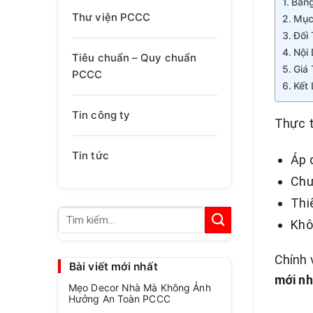
Bảng
Thư viện PCCC
Mục
Đối
Nội
Tiêu chuẩn – Quy chuẩn
Giá 
PCCC
Kết
Tin công ty
Thực t
Tin tức
Áp 
Chư
Thi
Tìm
Khô
kiếm:
Chính v
Bài viết mới nhất
mới nh
Mẹo Decor Nhà Mà Không Ảnh
Hưởng An Toàn PCCC