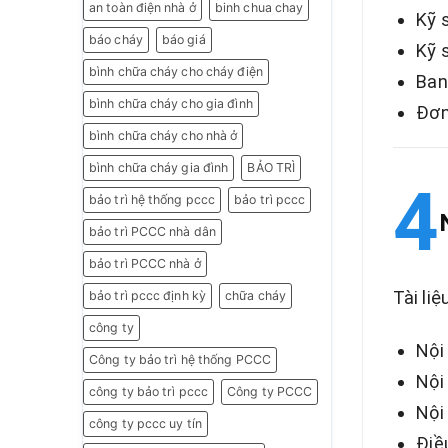
an toàn điện nhà ở
binh chua chay
Kỹ s
báo cháy
báo giá
Kỹ 
bình chữa cháy cho cháy điện
Ban
bình chữa cháy cho gia đình
Đơn
bình chữa cháy cho nhà ở
bình chữa cháy gia đình
BẢO TRÌ
bảo trì hệ thống pccc
bảo trì pccc
bảo trì PCCC nhà dân
bảo trì PCCC nhà ở
Tài li
bảo trì pccc định kỳ
chữa cháy
công ty
Nội
Công ty bảo trì hệ thống PCCC
Nội
công ty bảo trì pccc
Công ty PCCC
Nội
công ty pccc uy tín
Điề