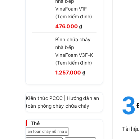
nhà bếp
660.000 ₫.
là:
VinaFoam V1F
460.000 ₫.
(Tem kiểm định)
Giá
Giá
476.000
₫
gốc
hiện
Bình chữa cháy
là:
tại
nhà bếp
780.000 ₫.
là:
VinaFoam V3F-K
476.000 ₫.
(Tem kiểm định)
Giá
Giá
1.257.000
₫
gốc
hiện
là:
tại
1.499.999 ₫.
là:
Kiến thức PCCC | Hướng dẫn an
1.257.000 ₫.
toàn phòng cháy chữa cháy
Thẻ
Tài liệ
an toàn cháy nổ nhà ở