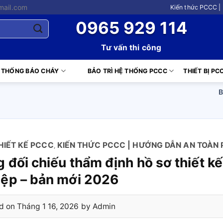
mail.com
Kiến thức PCCC |
0965 929 114
Tư vấn thi công
 THỐNG BÁO CHÁY
BẢO TRÌ HỆ THỐNG PCCC
THIẾT BỊ PC
B
HIẾT KẾ PCCC
KIẾN THỨC PCCC | HƯỚNG DẪN AN TOÀ
,
 đối chiếu thẩm định hồ sơ thiết k
iệp – bản mới 2026
d on
Tháng 1 16, 2026
by
Admin