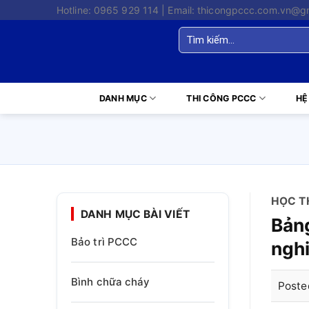
Skip
Hotline: 0965 929 114 | Email: thicongpccc.com.vn@g
to
Tìm
content
kiếm:
DANH MỤC
THI CÔNG PCCC
HỆ
HỌC T
DANH MỤC BÀI VIẾT
Bảng
Bảo trì PCCC
ngh
Bình chữa cháy
Poste