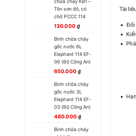
chữa cháy KB1 –
Tài li
Tôn sơn đỏ, có
chữ PCCC 114
Đối
Giá
Giá
130.000
₫
gốc
hiện
Kiể
Bình chữa cháy
là:
tại
Phá
gốc nước 6L
210.000 ₫.
là:
Elephant 114 EF-
130.000 ₫.
06 (Bộ Công An)
Giá
Giá
650.000
₫
gốc
hiện
Bình chữa cháy
là:
tại
gốc nước 3L
850.000 ₫.
là:
Hạn
Elephant 114 EF-
650.000 ₫.
03 (Bộ Công An)
Giá
Giá
460.000
₫
gốc
hiện
Bình chữa cháy
là:
tại