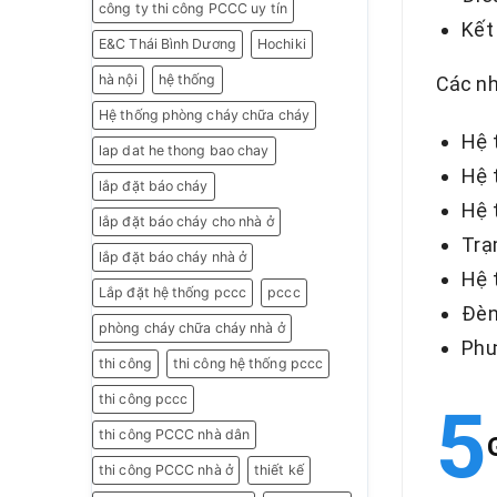
công ty thi công PCCC uy tín
Kết 
E&C Thái Bình Dương
Hochiki
hà nội
hệ thống
Các n
Hệ thống phòng cháy chữa cháy
Hệ 
lap dat he thong bao chay
Hệ 
lắp đặt báo cháy
Hệ 
lắp đặt báo cháy cho nhà ở
Trạ
lắp đặt báo cháy nhà ở
Hệ 
Lắp đặt hệ thống pccc
pccc
Đèn
phòng cháy chữa cháy nhà ở
Phư
thi công
thi công hệ thống pccc
thi công pccc
thi công PCCC nhà dân
thi công PCCC nhà ở
thiết kế