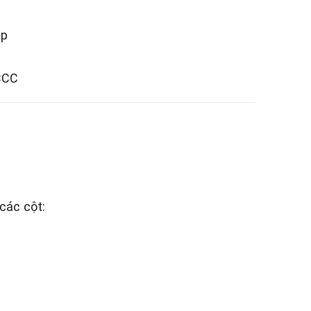
ệp
PCCC
 các cột: