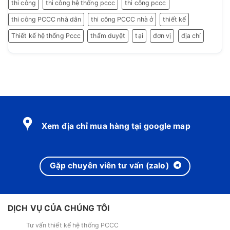
thi công
thi công hệ thống pccc
thi công pccc
thi công PCCC nhà dân
thi công PCCC nhà ở
thiết kế
Thiết kế hệ thống Pccc
thẩm duyệt
tại
đơn vị
địa chỉ
Xem địa chỉ mua hàng tại google map
Gặp chuyên viên tư vấn (zalo)
DỊCH VỤ CỦA CHÚNG TÔI
Tư vấn thiết kế hệ thống PCCC