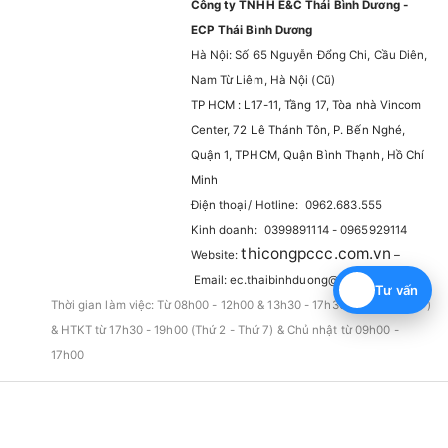
Công ty TNHH E&C Thái Bình Dương -
ECP Thái Bình Dương
Hà Nội: Số 65 Nguyễn Đổng Chi, Cầu Diên,
Nam Từ Liêm, Hà Nội (Cũ)
TP HCM : L17-11, Tầng 17, Tòa nhà Vincom
Center, 72 Lê Thánh Tôn, P. Bến Nghé,
Quận 1, TPHCM, Quận Bình Thạnh, Hồ Chí
Minh
Điện thoại/ Hotline: 0962.683.555
Kinh doanh: 0399891114 - 0965929114
thicongpccc.com.vn
Website:
–
Email: ec.thaibinhduong@gmail.com
Tư vấn
Thời gian làm việc: Từ 08h00 - 12h00 & 13h30 - 17h30 (Thứ 2 - Thứ 7)
& HTKT từ 17h30 - 19h00 (Thứ 2 - Thứ 7) & Chủ nhật từ 09h00 -
17h00