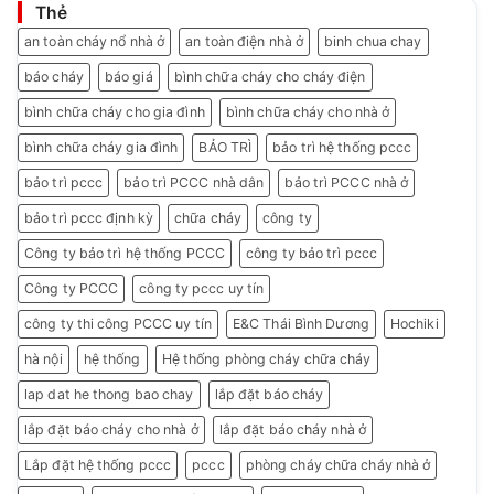
Thẻ
an toàn cháy nổ nhà ở
an toàn điện nhà ở
binh chua chay
báo cháy
báo giá
bình chữa cháy cho cháy điện
bình chữa cháy cho gia đình
bình chữa cháy cho nhà ở
bình chữa cháy gia đình
BẢO TRÌ
bảo trì hệ thống pccc
bảo trì pccc
bảo trì PCCC nhà dân
bảo trì PCCC nhà ở
bảo trì pccc định kỳ
chữa cháy
công ty
Công ty bảo trì hệ thống PCCC
công ty bảo trì pccc
Công ty PCCC
công ty pccc uy tín
công ty thi công PCCC uy tín
E&C Thái Bình Dương
Hochiki
hà nội
hệ thống
Hệ thống phòng cháy chữa cháy
lap dat he thong bao chay
lắp đặt báo cháy
lắp đặt báo cháy cho nhà ở
lắp đặt báo cháy nhà ở
Lắp đặt hệ thống pccc
pccc
phòng cháy chữa cháy nhà ở