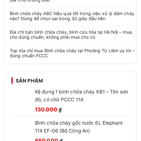
Bình chữa cháy ABC hiệu quả tốt trong việc xử lý đám cháy
nào? Đừng để chọn sai trong 30 giây đầu tiên
Địa chỉ bán bình chữa cháy, bình cứu hỏa tại Hà Nội – mua
cho đúng chuẩn, không phải mua cho có
Top địa chỉ mua Bình chữa cháy tại Phường Từ Liêm uy tín –
đúng chuẩn PCCC
SẢN PHẨM
Kệ đựng 1 bình chữa cháy KB1 – Tôn sơn
đỏ, có chữ PCCC 114
Giá
Giá
130.000
₫
gốc
hiện
Bình chữa cháy gốc nước 6L Elephant
là:
tại
114 EF-06 (Bộ Công An)
210.000 ₫.
là:
Giá
Giá
130.000 ₫.
650.000
₫