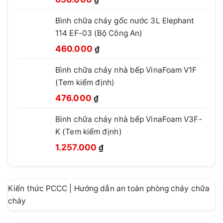
gốc
hiện
Bình chữa cháy gốc nước 3L Elephant
là:
tại
114 EF-03 (Bộ Công An)
850.000 ₫.
là:
Giá
Giá
650.000 ₫.
460.000
₫
gốc
hiện
Bình chữa cháy nhà bếp VinaFoam V1F
là:
tại
(Tem kiểm định)
660.000 ₫.
là:
Giá
Giá
460.000 ₫.
476.000
₫
gốc
hiện
Bình chữa cháy nhà bếp VinaFoam V3F-
là:
tại
K (Tem kiểm định)
780.000 ₫.
là:
Giá
Giá
476.000 ₫.
1.257.000
₫
gốc
hiện
là:
tại
1.499.999 ₫.
là:
Kiến thức PCCC | Hướng dẫn an toàn phòng cháy chữa
1.257.000 ₫.
cháy