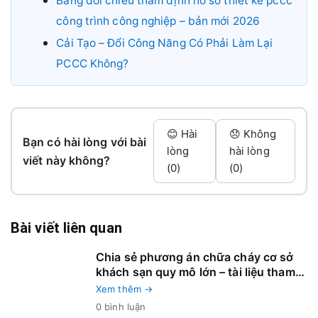
Bảng đối chiếu thẩm định hồ sơ thiết kế pccc
công trình công nghiệp – bản mới 2026
Cải Tạo – Đổi Công Năng Có Phải Làm Lại
PCCC Không?
😊 Hài
😞 Không
Bạn có hài lòng với bài
lòng
hài lòng
viết này không?
(0)
(0)
Bài viết liên quan
Chia sẻ phương án chữa cháy cơ sở
khách sạn quy mô lớn – tài liệu tham
khảo thực tế (Vinpearl Hạ Long)
Xem thêm →
0 bình luận