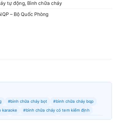
háy tự động
,
Bình chữa cháy
QP – Bộ Quốc Phòng
g
#bình chữa cháy bọt
#bình chữa cháy bqp
n karaoke
#bình chữa cháy có tem kiểm định
 mfz
#bình chữa cháy miha
#bình chữa cháy mini
hữa cháy quận bắc từ liêm
n hà đông
#bình chữa cháy quận hai bà trưng