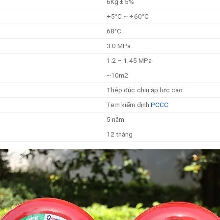
6Kg ± 5%
+5°C ~ +60°C
68°C
3.0 MPa
1.2 – 1.45 MPa
~10m2
Thép đúc chịu áp lực cao
Tem kiểm định
PCCC
5 năm
12 tháng