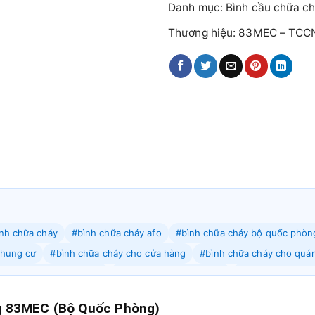
Danh mục:
Bình cầu chữa c
Thương hiệu:
83MEC – TCCN
nh chữa cháy
#bình chữa cháy afo
#bình chữa cháy bộ quốc phòn
chung cư
#bình chữa cháy cho cửa hàng
#bình chữa cháy cho quá
bình chữa cháy gia đình
#binh chua chay khi co2
#bình chữa cháy
#bình chữa cháy quận ba vì
#bình chữa cháy quận ba đình
#bình c
g 83MEC (Bộ Quốc Phòng)
uận chương mỹ
#bình chữa cháy quận gia lâm
#bình chữa cháy quậ