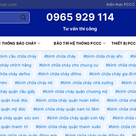
mail.com
Kiến thức PCCC 
0965 929 114
Tư vấn thi công
Ệ THỐNG BÁO CHÁY
BẢO TRÌ HỆ THỐNG PCCC
THIẾT BỊ PC
bình cầu chữa cháy
#bình chữa cháy
#bình chữa cháy afo
#b
 cháy chính hãng
#bình chữa cháy cho chung cư
#bình chữa chá
chữa cháy defire
#bình chữa cháy difine
#bình chữa cháy gia đìn
mini
#bình chữa cháy mt
#bình chữa cháy nhà xưởng
#bình c
cháy quận cầu giấy
#bình chữa cháy quận chương mỹ
#bình chữa
 quận hoài đức
#bình chữa cháy quận hoàn kiếm
#bình chữa ch
y quận mỹ đức
#bình chữa cháy quận nam từ liêm
#bình chữa ch
a cháy quận sóc sơn
#bình chữa cháy quận sơn tây
#bình chữa 
 quận thanh trì
#bình chữa cháy quận thanh xuân
#bình chữa ch
ình chữa cháy quận đông anh
#bình chữa cháy quận đống đa
#