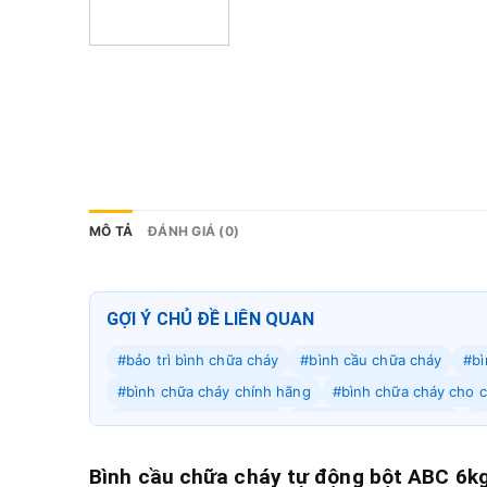
MÔ TẢ
ĐÁNH GIÁ (0)
GỢI Ý CHỦ ĐỀ LIÊN QUAN
#bảo trì bình chữa cháy
#bình cầu chữa cháy
#bì
#bình chữa cháy chính hãng
#bình chữa cháy cho 
#bình chữa cháy defire
#bình chữa cháy difine
#
#bình chữa cháy mt
#bình chữa cháy nhà xưởng
Bình cầu chữa cháy tự động bột ABC 6k
#bình chữa cháy quận cầu giấy
#bình chữa cháy q