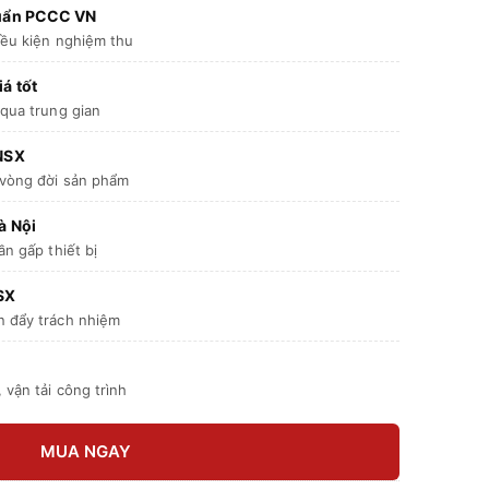
huẩn PCCC VN
iều kiện nghiệm thu
á tốt
 qua trung gian
 NSX
 vòng đời sản phẩm
à Nội
ần gấp thiết bị
SX
n đẩy trách nhiệm
 vận tải công trình
MUA NGAY