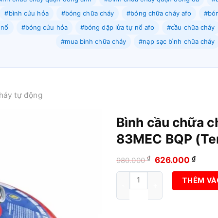
#bình cứu hỏa
#bóng chữa cháy
#bóng chữa cháy afo
#bón
 nổ
#bóng cứu hỏa
#bóng dập lửa tự nổ afo
#cầu chữa cháy
#mua bình chữa cháy
#nạp sạc bình chữa cháy
háy tự động
Bình cầu chữa c
83MEC BQP (Te
₫
Giá
Giá
₫
626.000
980.000
gốc
hiện
Bình cầu chữa cháy tự động 
THÊM VÀ
là:
tại
980.000 ₫.
là:
626.0