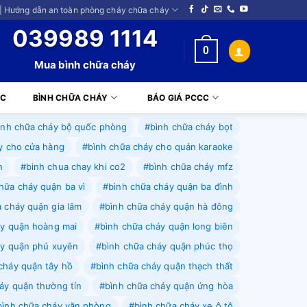
| Hướng dẫn an toàn phòng cháy chữa cháy
039989 1114
0
Mua bình chữa cháy
CC
BÌNH CHỮA CHÁY
BÁO GIÁ PCCC
ình chữa cháy bộ quốc phòng
#bình chữa cháy bọt
y cho cửa hàng
#bình chữa cháy cho quán karaoke
h
#binh chua chay khi co2
#bình chữa cháy mfz
hữa cháy quận ba vì
#bình chữa cháy quận ba đình
 cháy quận gia lâm
#bình chữa cháy quận hà đông
áy quận hoàng mai
#bình chữa cháy quận long biên
áy quận phú xuyên
#bình chữa cháy quận phúc thọ
cháy quận tây hồ
#bình chữa cháy quận thạch thất
áy quận thường tín
#bình chữa cháy quận ứng hòa
bình chữa cháy văn phòng
#bình chữa cháy xe ô tô