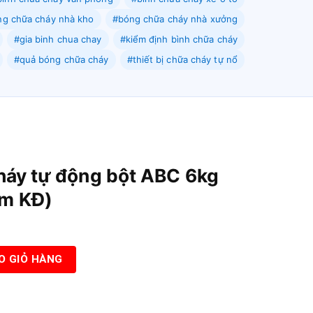
g chữa cháy nhà kho
#bóng chữa cháy nhà xưởng
#gia binh chua chay
#kiểm định bình chữa cháy
#quả bóng chữa cháy
#thiết bị chữa cháy tự nổ
háy tự động bột ABC 6kg
m KĐ)
bột ABC 6kg 83MEC BQP (Tem KĐ) số lượng
O GIỎ HÀNG
00 ₫.