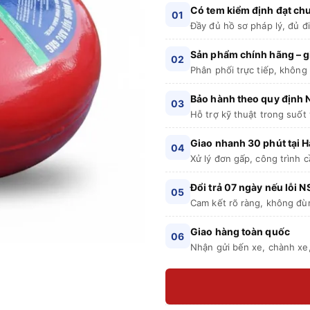
Có tem kiểm định đạt c
01
Đầy đủ hồ sơ pháp lý, đủ đ
Sản phẩm chính hãng – gi
02
Phân phối trực tiếp, không
Bảo hành theo quy định
03
Hỗ trợ kỹ thuật trong suốt
Giao nhanh 30 phút tại H
04
Xử lý đơn gấp, công trình c
Đổi trả 07 ngày nếu lỗi N
05
Cam kết rõ ràng, không đù
Giao hàng toàn quốc
06
Nhận gửi bến xe, chành xe,