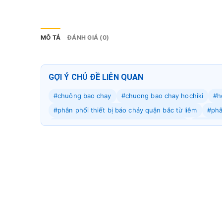
MÔ TẢ
ĐÁNH GIÁ (0)
GỢI Ý CHỦ ĐỀ LIÊN QUAN
#chuông bao chay
#chuong bao chay hochiki
#h
#phân phối thiết bị báo cháy quận bắc từ liêm
#phâ
#phân phối thiết bị báo cháy quận gia lâm
#phân ph
#phân phối thiết bị báo cháy quận hoài đức
#phân 
#phân phối thiết bị báo cháy quận long biên
#phân 
#phân phối thiết bị báo cháy quận nam từ liêm
#ph
#phân phối thiết bị báo cháy quận quốc oai
#phân 
#phân phối thiết bị báo cháy quận tây hồ
#phân phố
#phân phối thiết bị báo cháy quận thanh trì
#phân 