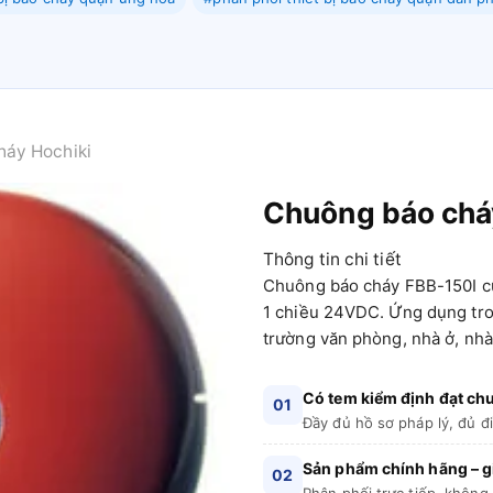
háy Hochiki
Chuông báo chá
Thông tin chi tiết
Chuông báo cháy FBB-150I củ
1 chiều 24VDC. Ứng dụng tro
trường văn phòng, nhà ở, nh
Có tem kiểm định đạt c
01
Đầy đủ hồ sơ pháp lý, đủ đ
Sản phẩm chính hãng – gi
02
Phân phối trực tiếp, không