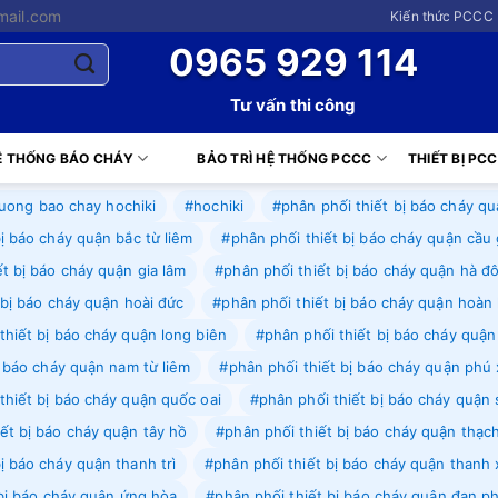
mail.com
Kiến thức PCCC 
0965 929 114
Tư vấn thi công
Ệ THỐNG BÁO CHÁY
BẢO TRÌ HỆ THỐNG PCCC
THIẾT BỊ PC
uong bao chay hochiki
#hochiki
#phân phối thiết bị báo cháy qu
ị báo cháy quận bắc từ liêm
#phân phối thiết bị báo cháy quận cầu 
t bị báo cháy quận gia lâm
#phân phối thiết bị báo cháy quận hà đ
 bị báo cháy quận hoài đức
#phân phối thiết bị báo cháy quận hoàn
thiết bị báo cháy quận long biên
#phân phối thiết bị báo cháy quận
ị báo cháy quận nam từ liêm
#phân phối thiết bị báo cháy quận phú
thiết bị báo cháy quận quốc oai
#phân phối thiết bị báo cháy quận
ết bị báo cháy quận tây hồ
#phân phối thiết bị báo cháy quận thạc
ị báo cháy quận thanh trì
#phân phối thiết bị báo cháy quận thanh
 bị báo cháy quận ứng hòa
#phân phối thiết bị báo cháy quận đan 