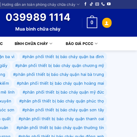
| Hướng dẫn an toàn phòng cháy chữa cháy
039989 1114
0
Mua bình chữa cháy
CC
BÌNH CHỮA CHÁY
BÁO GIÁ PCCC
ận ba vì
#phân phối thiết bị báo cháy quận ba đình
giấy
#phân phối thiết bị báo cháy quận chương mỹ
ông
#phân phối thiết bị báo cháy quận hai bà trưng
 kiếm
#phân phối thiết bị báo cháy quận hoàng mai
 mê linh
#phân phối thiết bị báo cháy quận mỹ đức
 xuyên
#phân phối thiết bị báo cháy quận phúc thọ
 sóc sơn
#phân phối thiết bị báo cháy quận sơn tây
h quất
#phân phối thiết bị báo cháy quận thanh oai
 xuân
#phân phối thiết bị báo cháy quận thường tín
phượng
#phân phối thiết bị báo cháy quận đông anh