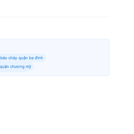
ị báo cháy quận ba đình
y quận chương mỹ
n hai bà trưng
 quận hoàng mai
uận mỹ đức
háy quận phúc thọ
ận sơn tây
uận thanh oai
 quận thường tín