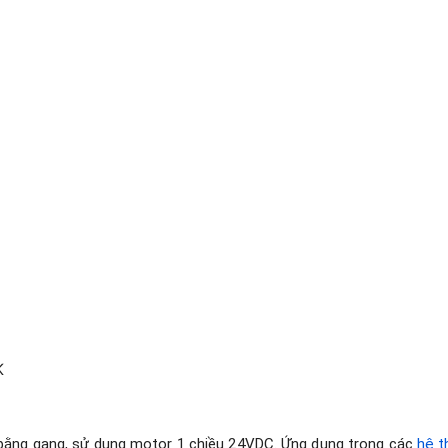
K
 bằng gang, sử dụng motor 1 chiều 24VDC. Ứng dụng trong các
hệ t