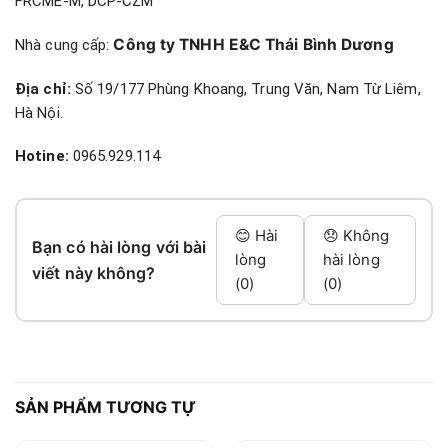
FRCME-M, DCP-CZM
Công ty TNHH E&C Thái Bình Dương
Nhà cung cấp:
Địa chỉ:
Số 19/177 Phùng Khoang, Trung Văn, Nam Từ Liêm,
Hà Nội.
Hotine:
0965.929.114
😊 Hài
😞 Không
Bạn có hài lòng với bài
lòng
hài lòng
viết này không?
(0)
(0)
SẢN PHẨM TƯƠNG TỰ