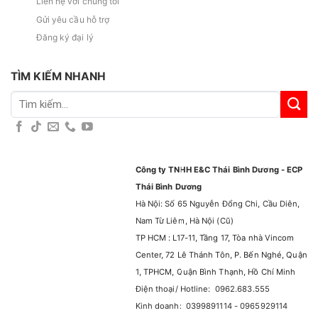
Liên hệ với chúng tôi
Gửi yêu cầu hỗ trợ
Đăng ký đại lý
TÌM KIẾM NHANH
Tìm
kiếm:
Công ty TNHH E&C Thái Bình Dương - ECP
Thái Bình Dương
Hà Nội: Số 65 Nguyễn Đổng Chi, Cầu Diên,
Nam Từ Liêm, Hà Nội (Cũ)
TP HCM : L17-11, Tầng 17, Tòa nhà Vincom
Center, 72 Lê Thánh Tôn, P. Bến Nghé, Quận
1, TPHCM, Quận Bình Thạnh, Hồ Chí Minh
Điện thoại/ Hotline: 0962.683.555
Kinh doanh: 0399891114 - 0965929114