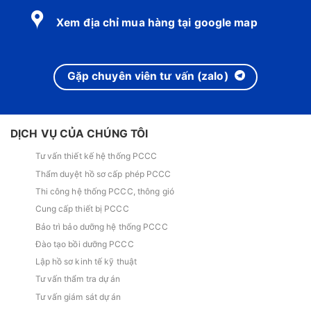
Xem địa chỉ mua hàng tại google map
Gặp chuyên viên tư vấn (zalo)
DỊCH VỤ CỦA CHÚNG TÔI
Tư vấn thiết kế hệ thống PCCC
Thẩm duyệt hồ sơ cấp phép PCCC
Thi công hệ thống PCCC, thông gió
Cung cấp thiết bị PCCC
Bảo trì bảo dưỡng hệ thống PCCC
Đào tạo bồi dưỡng PCCC
Lập hồ sơ kinh tế kỹ thuật
Tư vấn thẩm tra dự án
Tư vấn giám sát dự án