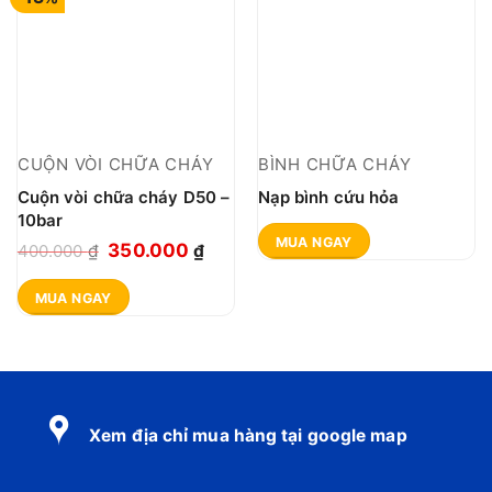
CUỘN VÒI CHỮA CHÁY
BÌNH CHỮA CHÁY
Cuộn vòi chữa cháy D50 –
Nạp bình cứu hỏa
10bar
MUA NGAY
Giá
Giá
350.000
400.000
₫
₫
gốc
hiện
MUA NGAY
là:
tại
400.000 ₫.
là:
350.000 ₫.
Xem địa chỉ mua hàng tại google map