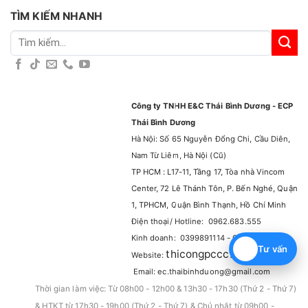
TÌM KIẾM NHANH
Tìm
kiếm:
Công ty TNHH E&C Thái Bình Dương - ECP
Thái Bình Dương
Hà Nội: Số 65 Nguyễn Đổng Chi, Cầu Diên,
Nam Từ Liêm, Hà Nội (Cũ)
TP HCM : L17-11, Tầng 17, Tòa nhà Vincom
Center, 72 Lê Thánh Tôn, P. Bến Nghé, Quận
1, TPHCM, Quận Bình Thạnh, Hồ Chí Minh
Điện thoại/ Hotline: 0962.683.555
Kinh doanh: 0399891114 - 0965929114
Tư vấn
thicongpccc.com.vn
Website:
–
Email: ec.thaibinhduong@gmail.com
Thời gian làm việc: Từ 08h00 - 12h00 & 13h30 - 17h30 (Thứ 2 - Thứ 7)
& HTKT từ 17h30 - 19h00 (Thứ 2 - Thứ 7) & Chủ nhật từ 09h00 -