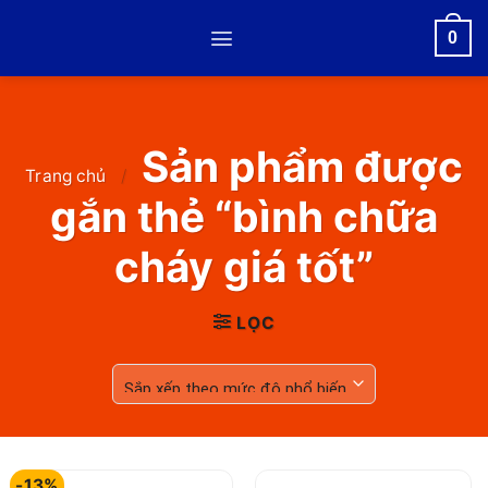
Skip
0
to
content
Sản phẩm được
Trang chủ
/
gắn thẻ “bình chữa
cháy giá tốt”
LỌC
-13%