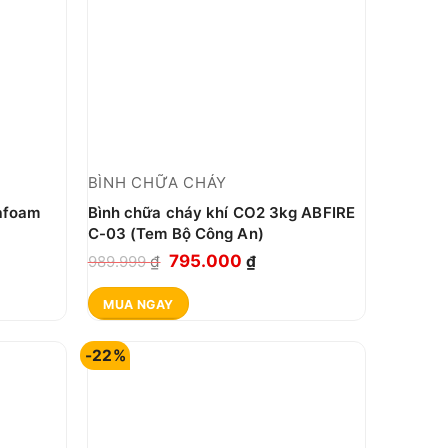
BÌNH CHỮA CHÁY
afoam
Bình chữa cháy khí CO2 3kg ABFIRE
C-03 (Tem Bộ Công An)
á
Giá
Giá
795.000
989.999
₫
₫
ện
gốc
hiện
MUA NGAY
i
là:
tại
989.999 ₫.
là:
-22%
203.000 ₫.
795.000 ₫.