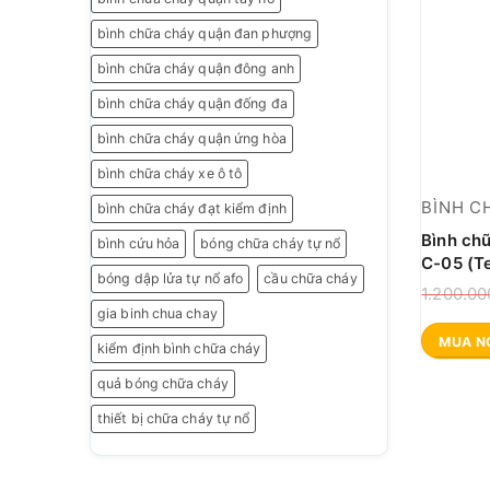
bình chữa cháy quận đan phượng
bình chữa cháy quận đông anh
bình chữa cháy quận đống đa
bình chữa cháy quận ứng hòa
bình chữa cháy xe ô tô
BÌNH C
bình chữa cháy đạt kiểm định
Bình ch
bình cứu hỏa
bóng chữa cháy tự nổ
C-05 (T
bóng dập lửa tự nổ afo
cầu chữa cháy
1.200.0
gia binh chua chay
MUA N
kiểm định bình chữa cháy
quả bóng chữa cháy
thiết bị chữa cháy tự nổ