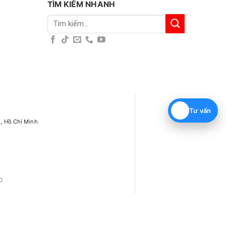
TÌM KIẾM NHANH
Tìm
kiếm:
Tư vấn
h, Hồ Chí Minh
0