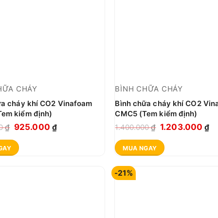
HỮA CHÁY
BÌNH CHỮA CHÁY
ữa cháy khí CO2 Vinafoam
Bình chữa cháy khí CO2 Vin
em kiểm định)
CMC5 (Tem kiểm định)
Giá
Giá
Giá
Gi
925.000
1.203.000
00
₫
₫
1.400.000
₫
₫
gốc
hiện
gốc
hi
GAY
MUA NGAY
là:
tại
là:
tạ
1.500.000 ₫.
là:
1.400.000 ₫.
là:
-21%
925.000 ₫.
1.