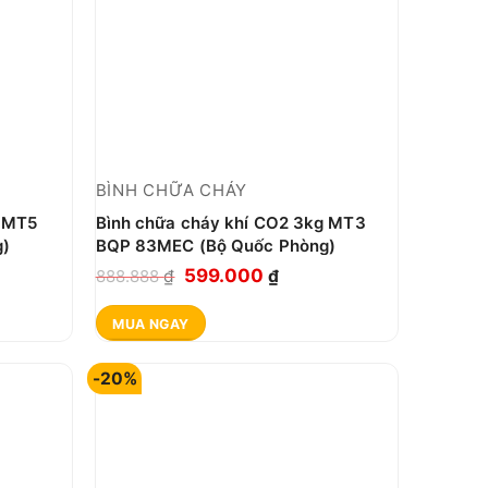
BÌNH CHỮA CHÁY
g MT5
Bình chữa cháy khí CO2 3kg MT3
g)
BQP 83MEC (Bộ Quốc Phòng)
Giá
Giá
599.000
888.888
₫
₫
gốc
hiện
MUA NGAY
là:
tại
888.888 ₫.
là:
-20%
00 ₫.
599.000 ₫.