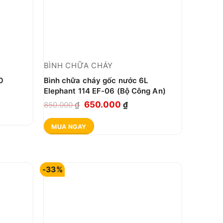
BÌNH CHỮA CHÁY
O
Bình chữa cháy gốc nước 6L
Elephant 114 EF-06 (Bộ Công An)
Giá
Giá
650.000
850.000
₫
₫
gốc
hiện
MUA NGAY
là:
tại
850.000 ₫.
là:
650.000 ₫.
-33%