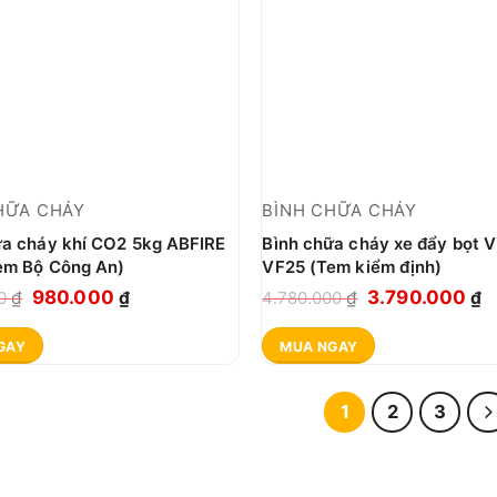
HỮA CHÁY
BÌNH CHỮA CHÁY
ữa cháy khí CO2 5kg ABFIRE
Bình chữa cháy xe đẩy bọt 
em Bộ Công An)
VF25 (Tem kiểm định)
Giá
Giá
Giá
G
980.000
3.790.000
00
₫
₫
4.780.000
₫
₫
gốc
hiện
gốc
h
GAY
MUA NGAY
là:
tại
là:
tạ
1.200.000 ₫.
là:
4.780.000 ₫.
là
980.000 ₫.
3
1
2
3