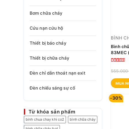
Bơm chữa cháy
Cứu nạn cứu hộ
BÌNH C
Thiết bị báo cháy
Bình ch
83MEC (
Thiết bị chữa cháy
Được xế
555.00
Đèn chỉ dẫn thoát nạn exit
hạng
5.0
5 sao
MUA N
Đèn chiếu sáng sự cố
-30%
Từ khóa sản phẩm
binh chua chay khi co2
bình chữa cháy
bình chữa cháy bọt