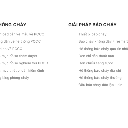
HÒNG CHÁY
GIẢI PHÁP BÁO CHÁY
load bản vẽ mẫu về PCCC
Thiết bị báo cháy
g dẫn về hệ thống PCCC
Báo cháy không dây Firesmart
định về PCCC
Hệ thống báo cháy qua tin nh
 mục hồ sơ thẩm duyệt
Đèn chỉ dẫn thoát nạn
 mục hồ sơ nghiệm thu PCCC
Đèn chiếu sáng sự cố
 mục thiết bị cần kiểm định
Hệ thống báo cháy địa chỉ
g blog phòng cháy
Hệ thống báo cháy thường
Đầu báo cháy độc lập - pin