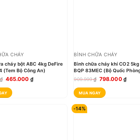
HỮA CHÁY
BÌNH CHỮA CHÁY
ữa cháy bột ABC 4kg DeFire
Bình chữa cháy khí CO2 5k
 (Tem Bộ Công An)
BQP 83MEC (Bộ Quốc Phòn
Giá
Giá
Giá
Giá
465.000
798.000
₫
₫
909.999
₫
₫
gốc
hiện
gốc
hiện
GAY
MUA NGAY
là:
tại
là:
tại
666.666 ₫.
là:
909.999 ₫.
là:
-14%
465.000 ₫.
798.0