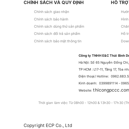
CHÍNH SÁCH VÀ QUY ĐỊNH
HỒ TRỢ
Chính sách giao nhận
Hướn
Chính sách bảo hành
Hình
Chính sách dùng thử sản phẩm
Chăm
Chính sách đổi trả sản phẩm
Hỗ t
Chính sách bảo mật thông tin
Down
Công ty TNHH E&C Thái Bình D
Hà Nội: Số 65 Nguyễn Đổng Chi,
TP HCM : L17-11, Tầng 17, Tòa 
Điện thoại/ Hotline: 0962.683.
Kinh doanh: 0399891114 - 096
thicongpccc.co
Website:
Thời gian làm việc: Từ 08h00 - 12h00 & 13h30 - 17h30 (T
Copyright ECP Co., Ltd