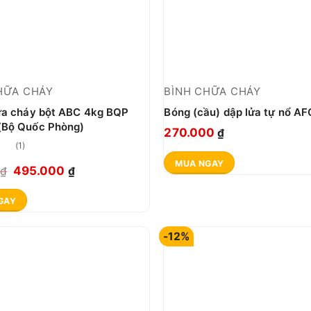
HỮA CHÁY
BÌNH CHỮA CHÁY
ữa cháy bột ABC 4kg BQP
Bóng (cầu) dập lửa tự nổ AF
Bộ Quốc Phòng)
270.000
₫
(1)
MUA NGAY
p
Giá
Giá
495.000
0
₫
₫
0
gốc
hiện
GAY
là:
tại
555.000 ₫.
là:
-12%
495.000 ₫.