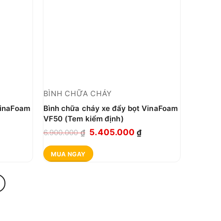
BÌNH CHỮA CHÁY
VinaFoam
Bình chữa cháy xe đẩy bọt VinaFoam
VF50 (Tem kiểm định)
iá
Giá
Giá
5.405.000
6.900.000
₫
₫
iện
gốc
hiện
MUA NGAY
i
là:
tại
:
6.900.000 ₫.
là:
.790.000 ₫.
5.405.000 ₫.