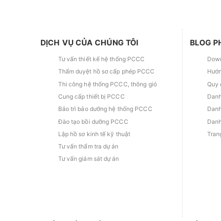
DỊCH VỤ CỦA CHÚNG TÔI
BLOG P
Tư vấn thiết kế hệ thống PCCC
Down
Thẩm duyệt hồ sơ cấp phép PCCC
Hướn
Thi công hệ thống PCCC, thông gió
Quy 
Cung cấp thiết bị PCCC
Danh
Bảo trì bảo dưỡng hệ thống PCCC
Danh
Đào tạo bồi dưỡng PCCC
Danh
Lập hồ sơ kinh tế kỹ thuật
Tran
Tư vấn thẩm tra dự án
Tư vấn giám sát dự án