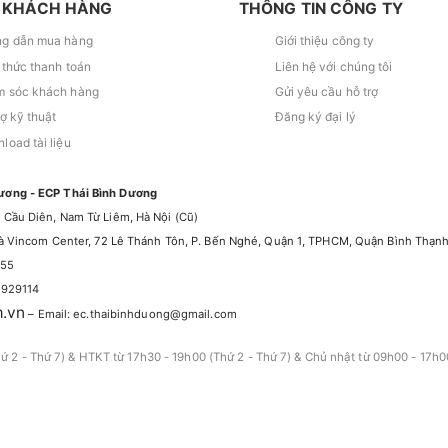
 KHÁCH HÀNG
THÔNG TIN CÔNG TY
g dẫn mua hàng
Giới thiệu công ty
 thức thanh toán
Liên hệ với chúng tôi
 sóc khách hàng
Gửi yêu cầu hỗ trợ
rợ kỹ thuật
Đăng ký đại lý
load tài liệu
ương - ECP Thái Bình Dương
 Cầu Diên, Nam Từ Liêm, Hà Nội (Cũ)
nhà Vincom Center, 72 Lê Thánh Tôn, P. Bến Nghé, Quận 1, TPHCM, Quận Bình Thạn
555
5929114
m.vn
– Email: ec.thaibinhduong@gmail.com
hứ 2 - Thứ 7) & HTKT từ 17h30 - 19h00 (Thứ 2 - Thứ 7) & Chủ nhật từ 09h00 - 17h0