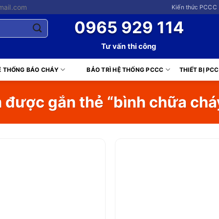
mail.com
Kiến thức PCCC 
0965 929 114
Tư vấn thi công
Ệ THỐNG BÁO CHÁY
BẢO TRÌ HỆ THỐNG PCCC
THIẾT BỊ PC
được gắn thẻ “bình chữa chá