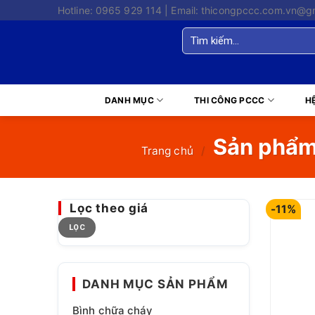
Skip
Hotline: 0965 929 114 | Email: thicongpccc.com.vn@g
to
Tìm
content
kiếm:
DANH MỤC
THI CÔNG PCCC
H
Sản phẩm 
Trang chủ
/
Lọc theo giá
-11%
Giá
Giá
LỌC
tối
tối
thiểu
đa
DANH MỤC SẢN PHẨM
Bình chữa cháy