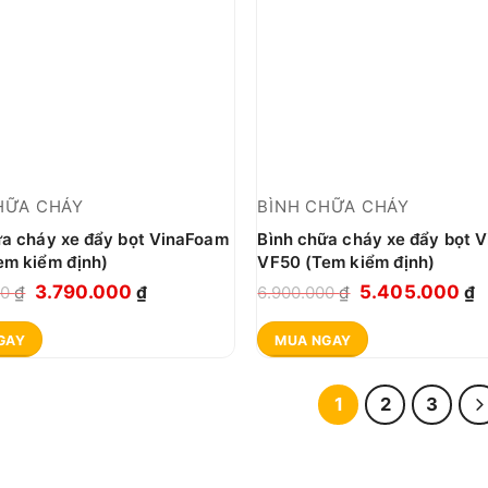
HỮA CHÁY
BÌNH CHỮA CHÁY
ữa cháy xe đẩy bọt VinaFoam
Bình chữa cháy xe đẩy bọt 
em kiểm định)
VF50 (Tem kiểm định)
Giá
Giá
Giá
G
3.790.000
5.405.000
00
₫
₫
6.900.000
₫
₫
gốc
hiện
gốc
h
GAY
MUA NGAY
là:
tại
là:
t
4.780.000 ₫.
là:
6.900.000 ₫.
là
3.790.000 ₫.
5
1
2
3