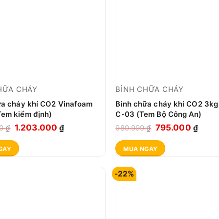
HỮA CHÁY
BÌNH CHỮA CHÁY
ữa cháy khí CO2 Vinafoam
Bình chữa cháy khí CO2 3kg
em kiểm định)
C-03 (Tem Bộ Công An)
Giá
Giá
Giá
Giá
1.203.000
795.000
00
₫
₫
989.999
₫
₫
gốc
hiện
gốc
hiện
GAY
MUA NGAY
là:
tại
là:
tại
1.400.000 ₫.
là:
989.999 ₫.
là:
-22%
1.203.000 ₫.
795.0