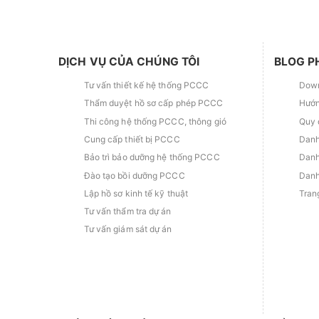
DỊCH VỤ CỦA CHÚNG TÔI
BLOG P
Tư vấn thiết kế hệ thống PCCC
Down
Thẩm duyệt hồ sơ cấp phép PCCC
Hướn
Thi công hệ thống PCCC, thông gió
Quy 
Cung cấp thiết bị PCCC
Danh
Bảo trì bảo dưỡng hệ thống PCCC
Danh
Đào tạo bồi dưỡng PCCC
Danh
Lập hồ sơ kinh tế kỹ thuật
Tran
Tư vấn thẩm tra dự án
Tư vấn giám sát dự án