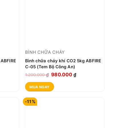
BÌNH CHỮA CHÁY
 ABFIRE
Bình chữa cháy khí CO2 5kg ABFIRE
C-05 (Tem Bộ Công An)
Giá
Giá
980.000
1.200.000
₫
₫
gốc
hiện
MUA NGAY
là:
tại
1.200.000 ₫.
là:
-11%
00 ₫.
980.000 ₫.