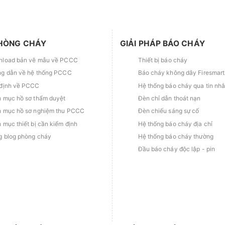
HÒNG CHÁY
GIẢI PHÁP BÁO CHÁY
load bản vẽ mẫu về PCCC
Thiết bị báo cháy
g dẫn về hệ thống PCCC
Báo cháy không dây Firesmart
định về PCCC
Hệ thống báo cháy qua tin nh
 mục hồ sơ thẩm duyệt
Đèn chỉ dẫn thoát nạn
 mục hồ sơ nghiệm thu PCCC
Đèn chiếu sáng sự cố
 mục thiết bị cần kiểm định
Hệ thống báo cháy địa chỉ
g blog phòng cháy
Hệ thống báo cháy thường
Đầu báo cháy độc lập - pin