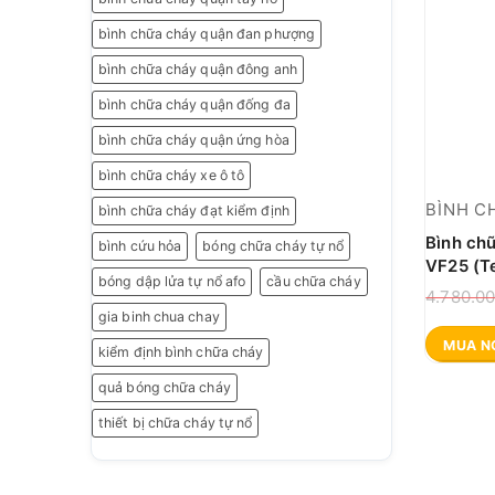
bình chữa cháy quận đan phượng
bình chữa cháy quận đông anh
bình chữa cháy quận đống đa
bình chữa cháy quận ứng hòa
bình chữa cháy xe ô tô
BÌNH C
bình chữa cháy đạt kiểm định
Bình ch
bình cứu hỏa
bóng chữa cháy tự nổ
VF25 (T
bóng dập lửa tự nổ afo
cầu chữa cháy
4.780.0
gia binh chua chay
MUA N
kiểm định bình chữa cháy
quả bóng chữa cháy
thiết bị chữa cháy tự nổ