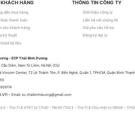
 KHÁCH HÀNG
THÔNG TIN CÔNG TY
g dẫn mua hàng
Giới thiệu công ty
 thức thanh toán
Liên hệ với chúng tôi
 sóc khách hàng
Gửi yêu cầu hỗ trợ
rợ kỹ thuật
Đăng ký đại lý
load tài liệu
ương - ECP Thái Bình Dương
 Cầu Diên, Nam Từ Liêm, Hà Nội (Cũ)
nhà Vincom Center, 72 Lê Thánh Tôn, P. Bến Nghé, Quận 1, TPHCM, Quận Bình Thạn
555
5929114
m.vn
– Email: ec.thaibinhduong@gmail.com
hứ 2 - Thứ 7) & HTKT từ 17h30 - 19h00 (Thứ 2 - Thứ 7) & Chủ nhật từ 09h00 - 17h0