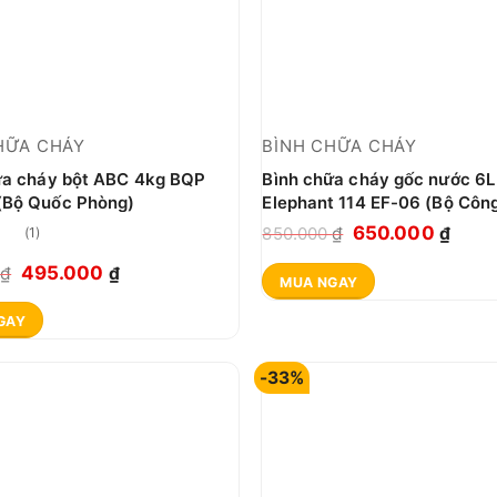
HỮA CHÁY
BÌNH CHỮA CHÁY
ữa cháy bột ABC 4kg BQP
Bình chữa cháy gốc nước 6L
Bộ Quốc Phòng)
Elephant 114 EF-06 (Bộ Côn
Giá
Giá
650.000
850.000
₫
₫
(1)
gốc
hiện
p
Giá
Giá
495.000
0
₫
₫
MUA NGAY
là:
tại
0
gốc
hiện
850.000 ₫.
là:
GAY
là:
tại
650.
555.000 ₫.
là:
-33%
495.000 ₫.