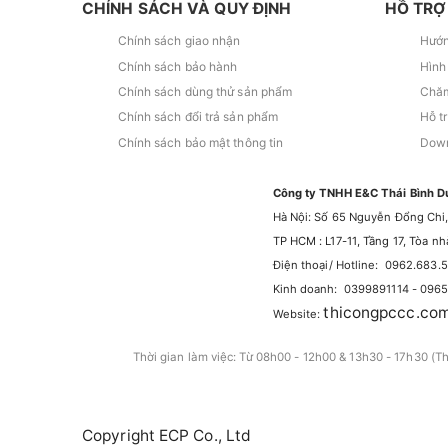
CHÍNH SÁCH VÀ QUY ĐỊNH
HỒ TRỢ
Chính sách giao nhận
Hướn
Chính sách bảo hành
Hình
Chính sách dùng thử sản phẩm
Chăm
Chính sách đổi trả sản phẩm
Hỗ t
Chính sách bảo mật thông tin
Down
Công ty TNHH E&C Thái Bình D
Hà Nội: Số 65 Nguyễn Đổng Chi,
TP HCM : L17-11, Tầng 17, Tòa 
Điện thoại/ Hotline: 0962.683.
Kinh doanh: 0399891114 - 096
thicongpccc.co
Website:
Thời gian làm việc: Từ 08h00 - 12h00 & 13h30 - 17h30 (T
Copyright ECP Co., Ltd