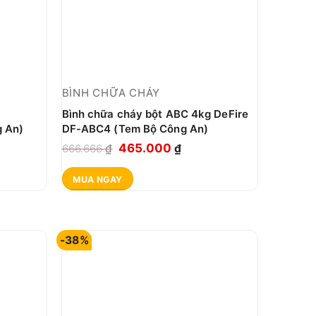
BÌNH CHỮA CHÁY
Bình chữa cháy bột ABC 4kg DeFire
g An)
DF-ABC4 (Tem Bộ Công An)
Giá
Giá
465.000
666.666
₫
₫
gốc
hiện
MUA NGAY
là:
tại
666.666 ₫.
là:
000 ₫.
465.000 ₫.
-38%