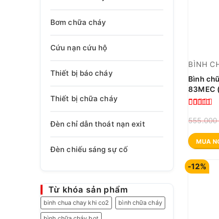
Bơm chữa cháy
Cứu nạn cứu hộ
BÌNH C
Thiết bị báo cháy
Bình ch
83MEC (
Thiết bị chữa cháy
Được xế
555.00
Đèn chỉ dẫn thoát nạn exit
hạng
5.0
5 sao
MUA N
Đèn chiếu sáng sự cố
-12%
Từ khóa sản phẩm
binh chua chay khi co2
bình chữa cháy
bình chữa cháy bọt