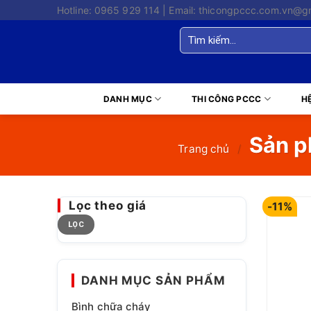
Skip
Hotline: 0965 929 114 | Email: thicongpccc.com.vn@g
to
Tìm
content
kiếm:
DANH MỤC
THI CÔNG PCCC
H
Sản ph
Trang chủ
/
Lọc theo giá
-11%
Giá
Giá
LỌC
tối
tối
thiểu
đa
DANH MỤC SẢN PHẨM
Bình chữa cháy