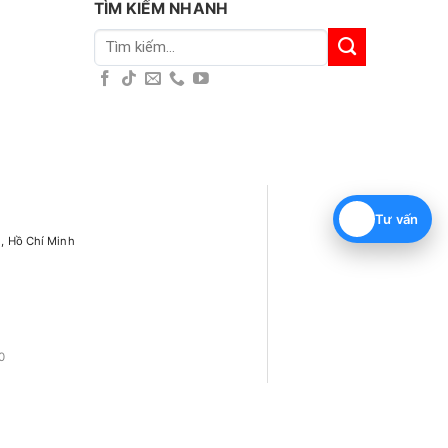
TÌM KIẾM NHANH
Tìm
kiếm:
Tư vấn
h, Hồ Chí Minh
0