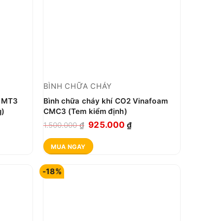
BÌNH CHỮA CHÁY
g MT3
Bình chữa cháy khí CO2 Vinafoam
g)
CMC3 (Tem kiểm định)
Giá
Giá
925.000
1.500.000
₫
₫
gốc
hiện
MUA NGAY
là:
tại
1.500.000 ₫.
là:
-18%
00 ₫.
925.000 ₫.