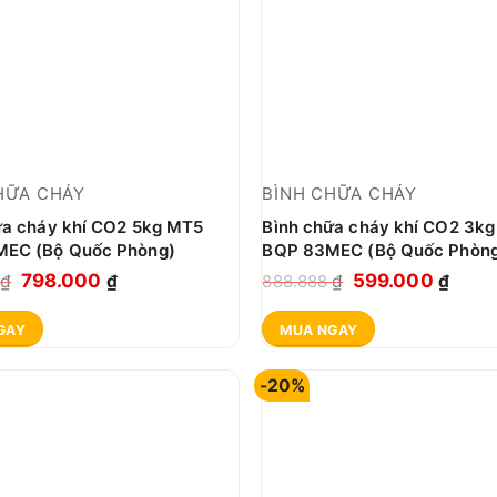
HỮA CHÁY
BÌNH CHỮA CHÁY
ữa cháy khí CO2 5kg MT5
Bình chữa cháy khí CO2 3k
EC (Bộ Quốc Phòng)
BQP 83MEC (Bộ Quốc Phòn
Giá
Giá
Giá
Giá
798.000
599.000
9
₫
₫
888.888
₫
₫
gốc
hiện
gốc
hiện
GAY
MUA NGAY
là:
tại
là:
tại
909.999 ₫.
là:
888.888 ₫.
là:
-20%
798.000 ₫.
599.0