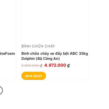
BÌNH CHỮA CHÁY
VinaFoam
Bình chữa cháy xe đẩy bột ABC 35kg
Dolphin (Bộ Công An)
iá
Giá
Giá
4.972.000
5.600.000
₫
₫
iện
gốc
hiện
MUA NGAY
ại
là:
tại
:
5.600.000 ₫.
là:
.405.000 ₫.
4.972.000 ₫.