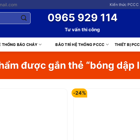
mail.com
Kiến thức PCCC 
0965 929 114
Tư vấn thi công
Ệ THỐNG BÁO CHÁY
BẢO TRÌ HỆ THỐNG PCCC
THIẾT BỊ PC
ẩm được gắn thẻ “bóng dập lử
-24%