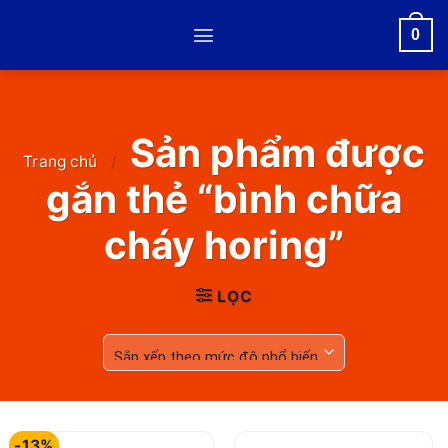
Skip
0
to
content
Sản phẩm được
Trang chủ
/
gắn thẻ “bình chữa
cháy horing”
LỌC
-13%