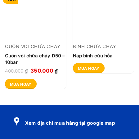
CUỘN VÒI CHỮA CHÁY
BÌNH CHỮA CHÁY
Cuộn vòi chữa cháy D50 –
Nạp bình cứu hỏa
10bar
MUA NGAY
Giá
Giá
350.000
400.000
₫
₫
gốc
hiện
MUA NGAY
là:
tại
400.000 ₫.
là:
350.000 ₫.
Xem địa chỉ mua hàng tại google map