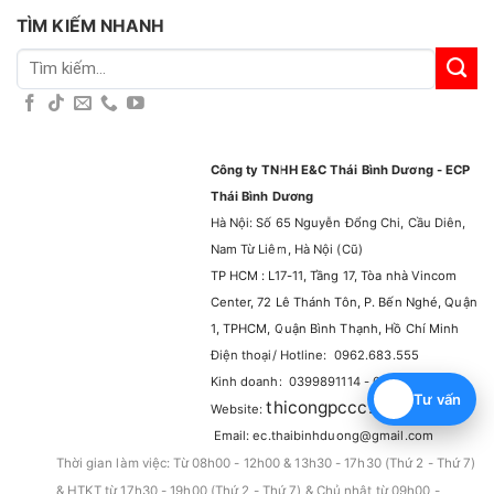
TÌM KIẾM NHANH
Tìm
kiếm:
Công ty TNHH E&C Thái Bình Dương - ECP
Thái Bình Dương
Hà Nội: Số 65 Nguyễn Đổng Chi, Cầu Diên,
Nam Từ Liêm, Hà Nội (Cũ)
TP HCM : L17-11, Tầng 17, Tòa nhà Vincom
Center, 72 Lê Thánh Tôn, P. Bến Nghé, Quận
1, TPHCM, Quận Bình Thạnh, Hồ Chí Minh
Điện thoại/ Hotline: 0962.683.555
Kinh doanh: 0399891114 - 0965929114
Tư vấn
thicongpccc.com.vn
Website:
–
Email: ec.thaibinhduong@gmail.com
Thời gian làm việc: Từ 08h00 - 12h00 & 13h30 - 17h30 (Thứ 2 - Thứ 7)
& HTKT từ 17h30 - 19h00 (Thứ 2 - Thứ 7) & Chủ nhật từ 09h00 -