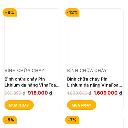
-8%
-12%
BÌNH CHỮA CHÁY
BÌNH CHỮA CHÁY
Bình chữa cháy Pin
Bình chữa cháy Pin
Lithium đa năng VinaFoam
Lithium đa năng VinaFoam
ORION 1L OR-1
ORION 3L OR-3
Giá
Giá
Giá
Gi
918.000
1.609.000
999.999
₫
₫
1.830.000
₫
₫
gốc
hiện
gốc
hi
MUA NGAY
MUA NGAY
là:
tại
là:
tại
999.999 ₫.
là:
1.830.000 ₫.
là:
-8%
-7%
918.000 ₫.
1.