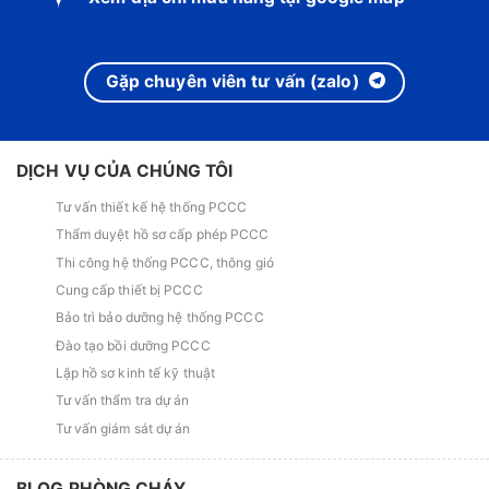
Gặp chuyên viên tư vấn (zalo)
DỊCH VỤ CỦA CHÚNG TÔI
Tư vấn thiết kế hệ thống PCCC
Thẩm duyệt hồ sơ cấp phép PCCC
Thi công hệ thống PCCC, thông gió
Cung cấp thiết bị PCCC
Bảo trì bảo dưỡng hệ thống PCCC
Đào tạo bồi dưỡng PCCC
Lập hồ sơ kinh tế kỹ thuật
Tư vấn thẩm tra dự án
Tư vấn giám sát dự án
BLOG PHÒNG CHÁY