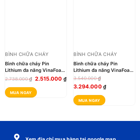
BÌNH CHỮA CHÁY
BÌNH CHỮA CHÁY
Bình chữa cháy Pin
Bình chữa cháy Pin
Lithium đa năng VinaFoam
Lithium đa năng VinaFoam
ORION 6L OR-6
ORION 9L OR-9
Giá
Giá
3.540.000
₫
2.515.000
2.738.000
₫
₫
gốc
hiện
Giá
Giá
3.294.000
₫
MUA NGAY
là:
tại
gốc
hiện
MUA NGAY
2.738.000 ₫.
là:
là:
tại
2.515.000 ₫.
3.540.000 ₫.
là:
3.294.000 ₫.
Xem địa chỉ mua hàng tại google map