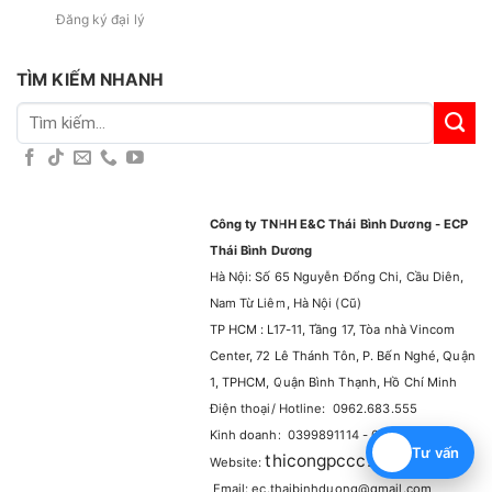
Đăng ký đại lý
TÌM KIẾM NHANH
Tìm
kiếm:
Công ty TNHH E&C Thái Bình Dương - ECP
Thái Bình Dương
Hà Nội: Số 65 Nguyễn Đổng Chi, Cầu Diên,
Nam Từ Liêm, Hà Nội (Cũ)
TP HCM : L17-11, Tầng 17, Tòa nhà Vincom
Center, 72 Lê Thánh Tôn, P. Bến Nghé, Quận
1, TPHCM, Quận Bình Thạnh, Hồ Chí Minh
Điện thoại/ Hotline: 0962.683.555
Kinh doanh: 0399891114 - 0965929114
Tư vấn
thicongpccc.com.vn
Website:
–
Email: ec.thaibinhduong@gmail.com