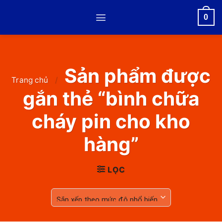
Skip
0
to
content
Sản phẩm được
Trang chủ
/
gắn thẻ “bình chữa
cháy pin cho kho
hàng”
LỌC