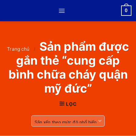
Skip
0
to
content
Sản phẩm được
Trang chủ
/
gắn thẻ “cung cấp
bình chữa cháy quận
mỹ đức”
LỌC