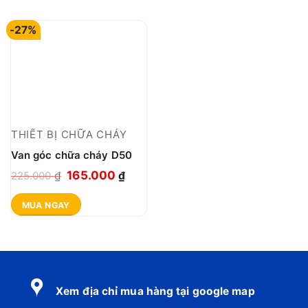
-27%
THIẾT BỊ CHỮA CHÁY
Van góc chữa cháy D50
Giá
Giá
165.000
225.000
₫
₫
gốc
hiện
MUA NGAY
là:
tại
225.000 ₫.
là:
165.000 ₫.
Xem địa chỉ mua hàng tại google map