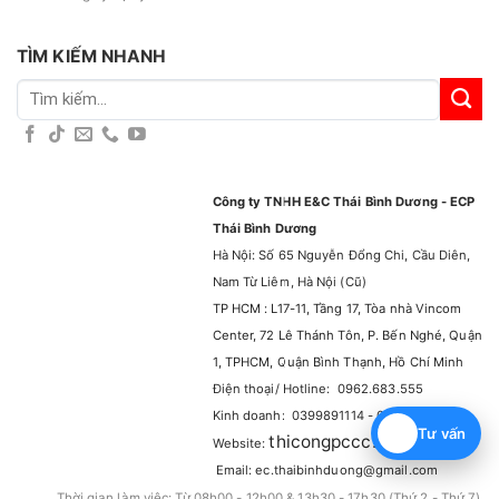
TÌM KIẾM NHANH
Tìm
kiếm:
Công ty TNHH E&C Thái Bình Dương - ECP
Thái Bình Dương
Hà Nội: Số 65 Nguyễn Đổng Chi, Cầu Diên,
Nam Từ Liêm, Hà Nội (Cũ)
TP HCM : L17-11, Tầng 17, Tòa nhà Vincom
Center, 72 Lê Thánh Tôn, P. Bến Nghé, Quận
1, TPHCM, Quận Bình Thạnh, Hồ Chí Minh
Điện thoại/ Hotline: 0962.683.555
Kinh doanh: 0399891114 - 0965929114
Tư vấn
thicongpccc.com.vn
Website:
–
Email: ec.thaibinhduong@gmail.com
Thời gian làm việc: Từ 08h00 - 12h00 & 13h30 - 17h30 (Thứ 2 - Thứ 7)