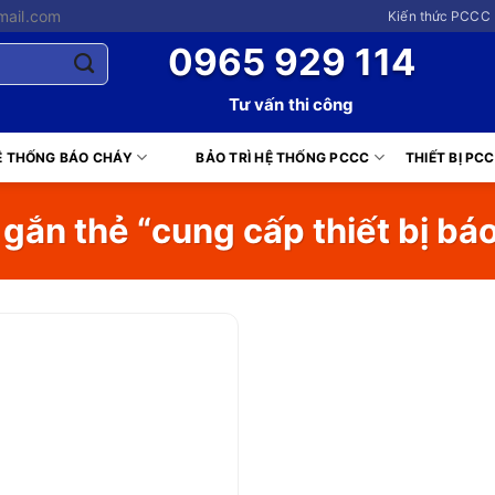
mail.com
Kiến thức PCCC 
0965 929 114
Tư vấn thi công
Ệ THỐNG BÁO CHÁY
BẢO TRÌ HỆ THỐNG PCCC
THIẾT BỊ PC
ắn thẻ “cung cấp thiết bị bá