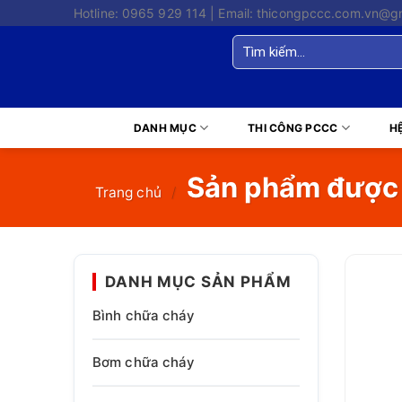
Skip
Hotline: 0965 929 114 | Email: thicongpccc.com.vn@g
to
Tìm
content
kiếm:
DANH MỤC
THI CÔNG PCCC
H
Sản phẩm được g
Trang chủ
/
DANH MỤC SẢN PHẨM
Bình chữa cháy
Bơm chữa cháy