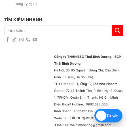
Đăng ký đại lý
TÌM KIẾM NHANH
Tìm
kiếm:
Công ty TNHH E&C Thái Bình Dương - ECP
Thái Bình Dương
Hà Nội: Số 65 Nguyễn Đổng Chi, Cầu Diên,
Nam Từ Liêm, Hà Nội (Cũ)
TP HCM : L17-11, Tầng 17, Tòa nhà Vincom
Center, 72 Lê Thánh Tôn, P. Bến Nghé, Quận
1, TPHCM, Quận Bình Thạnh, Hồ Chí Minh
Điện thoại/ Hotline: 0962.683.555
Kinh doanh: 0399891114 - 0965929114
Tư vấn
thicongpccc.com.vn
Website:
–
Email: ec.thaibinhduong@gmail.com