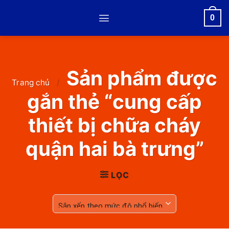
Skip
0
to
content
Sản phẩm được
Trang chủ
/
gắn thẻ “cung cấp
thiết bị chữa cháy
quận hai bà trưng”
LỌC