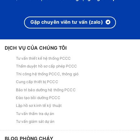
Gặp chuyên viên tư vấn (zalo)
DỊCH VỤ CỦA CHÚNG TÔI
Tư vấn thiết kế hệ thống PCCC
Thẩm duyệt hồ sơ cấp phép PCCC
Thi công hệ thống PCCC, thông gió
Cung cấp thiết bị PCCC
Bảo trì bảo dưỡng hệ thống PCCC
Đào tạo bồi dưỡng PCCC
Lập hồ sơ kinh tế kỹ thuật
Tư vấn thẩm tra dự án
Tư vấn giám sát dự án
BLOG PHÒNG CHÁY