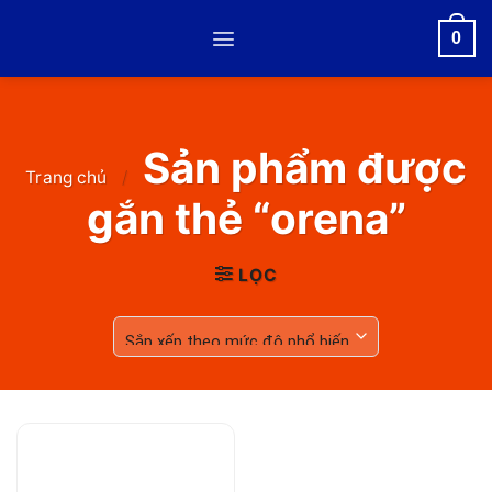
Skip
0
to
content
Sản phẩm được
Trang chủ
/
gắn thẻ “orena”
LỌC