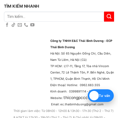
TÌM KIẾM NHANH
Tìm
kiếm:
Công ty TNHH E&C Thái Bình Dương - ECP
Thái Bình Dương
Hà Nội: Số 65 Nguyễn Đổng Chi, Cầu Diên,
Nam Từ Liêm, Hà Nội (Cũ)
TP HCM : L17-11, Tầng 17, Tòa nhà Vincom
Center, 72 Lê Thánh Tôn, P. Bến Nghé, Quận
1, TPHCM, Quận Bình Thạnh, Hồ Chí Minh
Điện thoại/ Hotline: 0962.683.555
Kinh doanh: 0399891114 - 0965929114
Tư vấn
thicongpccc.com.vn
Website:
–
Email: ec.thaibinhduong@gmail.com
Thời gian làm việc: Từ 08h00 - 12h00 & 13h30 - 17h30 (Thứ 2 - Thứ 7)
& HTKT từ 17h30 - 19h00 (Thứ 2 - Thứ 7) & Chủ nhật từ 09h00 -