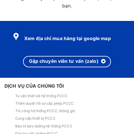
bạn.
Xem địa chỉ mua hàng tại google map
Gặp chuyên viên tư vấn (zalo)
DỊCH VỤ CỦA CHÚNG TÔI
Tư vấn thiết kế hệ thống PCCC
Thẩm duyệt hồ sơ cấp phép PCCC
Thi công hệ thống PCCC, thông gió
Cung cấp thiết bị PCCC
Bảo trì bảo dưỡng hệ thống PCCC
Đào tạo bồi dưỡng PCCC