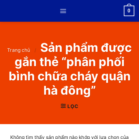
Skip
0
to
content
Sản phẩm được
Trang chủ
/
gắn thẻ “phân phối
bình chữa cháy quận
hà đông”
LỌC
Không tìm thấy sản phẩm nào khớp với lựa chọn của