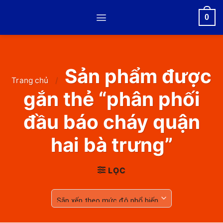
Skip
0
to
content
Sản phẩm được
Trang chủ
/
gắn thẻ “phân phối
đầu báo cháy quận
hai bà trưng”
LỌC