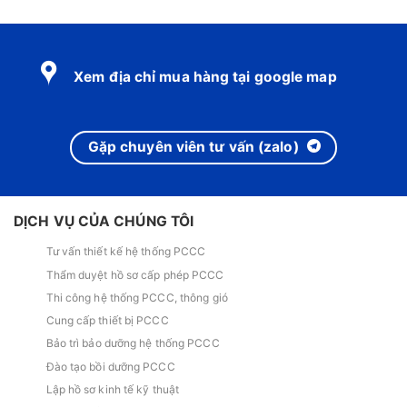
Xem địa chỉ mua hàng tại google map
Gặp chuyên viên tư vấn (zalo)
DỊCH VỤ CỦA CHÚNG TÔI
Tư vấn thiết kế hệ thống PCCC
Thẩm duyệt hồ sơ cấp phép PCCC
Thi công hệ thống PCCC, thông gió
Cung cấp thiết bị PCCC
Bảo trì bảo dưỡng hệ thống PCCC
Đào tạo bồi dưỡng PCCC
Lập hồ sơ kinh tế kỹ thuật