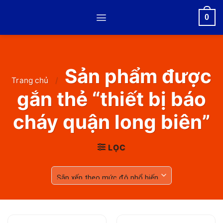
Skip
0
to
content
Sản phẩm được
Trang chủ
/
gắn thẻ “thiết bị báo
cháy quận long biên”
LỌC