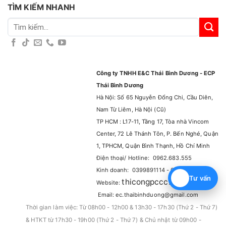
TÌM KIẾM NHANH
Tìm
kiếm:
Công ty TNHH E&C Thái Bình Dương - ECP
Thái Bình Dương
Hà Nội: Số 65 Nguyễn Đổng Chi, Cầu Diên,
Nam Từ Liêm, Hà Nội (Cũ)
TP HCM : L17-11, Tầng 17, Tòa nhà Vincom
Center, 72 Lê Thánh Tôn, P. Bến Nghé, Quận
1, TPHCM, Quận Bình Thạnh, Hồ Chí Minh
Điện thoại/ Hotline: 0962.683.555
Kinh doanh: 0399891114 - 0965929114
Tư vấn
thicongpccc.com.vn
Website:
–
Email: ec.thaibinhduong@gmail.com
Thời gian làm việc: Từ 08h00 - 12h00 & 13h30 - 17h30 (Thứ 2 - Thứ 7)
& HTKT từ 17h30 - 19h00 (Thứ 2 - Thứ 7) & Chủ nhật từ 09h00 -