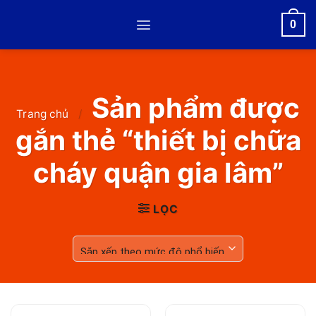
Skip
0
to
content
Sản phẩm được
Trang chủ
/
gắn thẻ “thiết bị chữa
cháy quận gia lâm”
LỌC