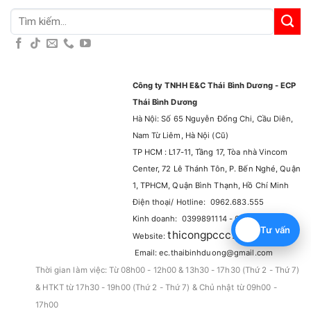
Tìm
kiếm:
Công ty TNHH E&C Thái Bình Dương - ECP
Thái Bình Dương
Hà Nội: Số 65 Nguyễn Đổng Chi, Cầu Diên,
Nam Từ Liêm, Hà Nội (Cũ)
TP HCM : L17-11, Tầng 17, Tòa nhà Vincom
Center, 72 Lê Thánh Tôn, P. Bến Nghé, Quận
1, TPHCM, Quận Bình Thạnh, Hồ Chí Minh
Điện thoại/ Hotline: 0962.683.555
Kinh doanh: 0399891114 - 0965929114
Tư vấn
thicongpccc.com.vn
Website:
–
Email: ec.thaibinhduong@gmail.com
Thời gian làm việc: Từ 08h00 - 12h00 & 13h30 - 17h30 (Thứ 2 - Thứ 7)
& HTKT từ 17h30 - 19h00 (Thứ 2 - Thứ 7) & Chủ nhật từ 09h00 -
17h00