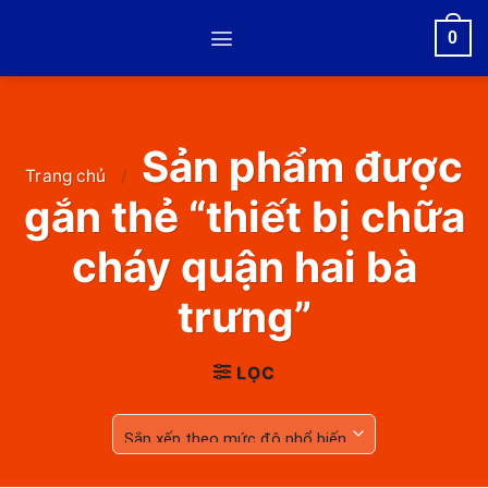
Skip
0
to
content
Sản phẩm được
Trang chủ
/
gắn thẻ “thiết bị chữa
cháy quận hai bà
trưng”
LỌC