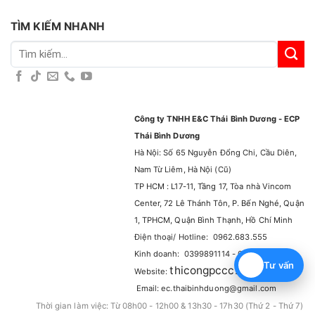
TÌM KIẾM NHANH
Tìm
kiếm:
Công ty TNHH E&C Thái Bình Dương - ECP
Thái Bình Dương
Hà Nội: Số 65 Nguyễn Đổng Chi, Cầu Diên,
Nam Từ Liêm, Hà Nội (Cũ)
TP HCM : L17-11, Tầng 17, Tòa nhà Vincom
Center, 72 Lê Thánh Tôn, P. Bến Nghé, Quận
1, TPHCM, Quận Bình Thạnh, Hồ Chí Minh
Điện thoại/ Hotline: 0962.683.555
Kinh doanh: 0399891114 - 0965929114
Tư vấn
thicongpccc.com.vn
Website:
–
Email: ec.thaibinhduong@gmail.com
Thời gian làm việc: Từ 08h00 - 12h00 & 13h30 - 17h30 (Thứ 2 - Thứ 7)