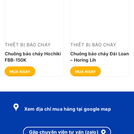
THIẾT BỊ BÁO CHÁY
THIẾT BỊ BÁO CHÁY
Chuông báo cháy Hochiki
Chuông báo cháy Đài Loan
FBB-150K
– Horing Lih
MUA NGAY
MUA NGAY
Xem địa chỉ mua hàng tại google map
Gặp chuyên viên tư vấn (zalo)