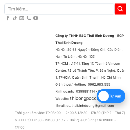
Tìm
kiếm:
Công ty TNHH E&C Thái Bình Dương - ECP
Thái Bình Dương
Hà Nội: Số 65 Nguyễn Đổng Chi, Cầu Diên,
Nam Từ Liêm, Hà Nội (Cũ)
TP HCM : L17-11, Tầng 17, Tòa nhà Vincom
Center, 72 Lê Thánh Tôn, P. Bến Nghé, Quận
1, TPHCM, Quận Bình Thạnh, Hồ Chí Minh
Điện thoại/ Hotline: 0962.683.555
Kinh doanh: 0399891114 - 0965929114
Tư vấn
thicongpccc.com.vn
Website:
–
Email: ec.thaibinhduong@gmail.com
Thời gian làm việc: Từ 08h00 - 12h00 & 13h30 - 17h30 (Thứ 2 - Thứ 7)
& HTKT từ 17h30 - 19h00 (Thứ 2 - Thứ 7) & Chủ nhật từ 09h00 -
17h00