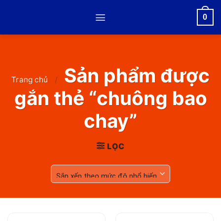
Skip
0
to
content
Sản phẩm được
Trang chủ
/
gắn thẻ “chuông bao
chay”
LỌC