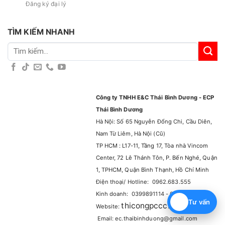
Đăng ký đại lý
TÌM KIẾM NHANH
Tìm
kiếm:
Công ty TNHH E&C Thái Bình Dương - ECP
Thái Bình Dương
Hà Nội: Số 65 Nguyễn Đổng Chi, Cầu Diên,
Nam Từ Liêm, Hà Nội (Cũ)
TP HCM : L17-11, Tầng 17, Tòa nhà Vincom
Center, 72 Lê Thánh Tôn, P. Bến Nghé, Quận
1, TPHCM, Quận Bình Thạnh, Hồ Chí Minh
Điện thoại/ Hotline: 0962.683.555
Kinh doanh: 0399891114 - 0965929114
Tư vấn
thicongpccc.com.vn
Website:
–
Email: ec.thaibinhduong@gmail.com