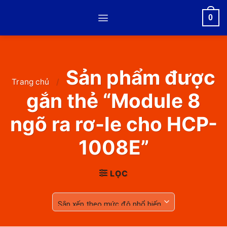
Skip
0
to
content
Sản phẩm được
Trang chủ
/
gắn thẻ “Module 8
ngõ ra rơ-le cho HCP-
1008E”
LỌC