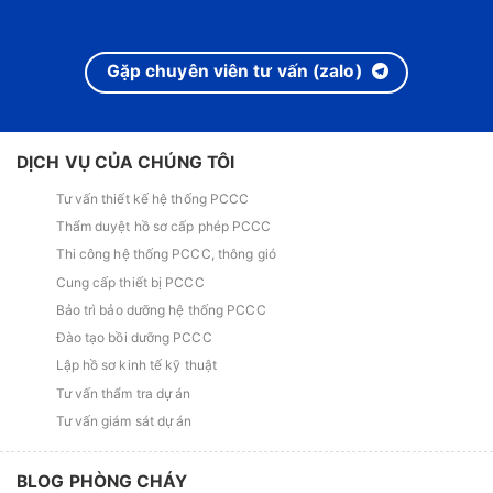
Gặp chuyên viên tư vấn (zalo)
DỊCH VỤ CỦA CHÚNG TÔI
Tư vấn thiết kế hệ thống PCCC
Thẩm duyệt hồ sơ cấp phép PCCC
Thi công hệ thống PCCC, thông gió
Cung cấp thiết bị PCCC
Bảo trì bảo dưỡng hệ thống PCCC
Đào tạo bồi dưỡng PCCC
Lập hồ sơ kinh tế kỹ thuật
Tư vấn thẩm tra dự án
Tư vấn giám sát dự án
BLOG PHÒNG CHÁY