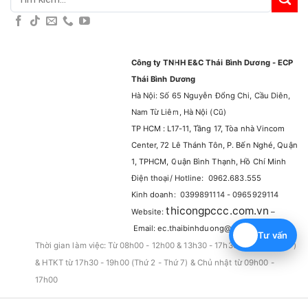
kiếm:
Công ty TNHH E&C Thái Bình Dương - ECP
Thái Bình Dương
Hà Nội: Số 65 Nguyễn Đổng Chi, Cầu Diên,
Nam Từ Liêm, Hà Nội (Cũ)
TP HCM : L17-11, Tầng 17, Tòa nhà Vincom
Center, 72 Lê Thánh Tôn, P. Bến Nghé, Quận
1, TPHCM, Quận Bình Thạnh, Hồ Chí Minh
Điện thoại/ Hotline: 0962.683.555
Kinh doanh: 0399891114 - 0965929114
thicongpccc.com.vn
Website:
–
Email: ec.thaibinhduong@gmail.com
Tư vấn
Thời gian làm việc: Từ 08h00 - 12h00 & 13h30 - 17h30 (Thứ 2 - Thứ 7)
& HTKT từ 17h30 - 19h00 (Thứ 2 - Thứ 7) & Chủ nhật từ 09h00 -
17h00