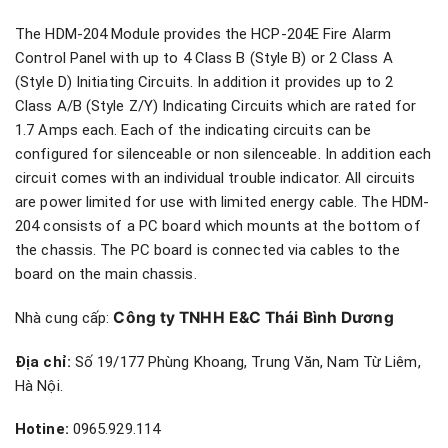
The HDM-204 Module provides the HCP-204E Fire Alarm
Control Panel with up to 4 Class B (Style B) or 2 Class A
(Style D) Initiating Circuits. In addition it provides up to 2
Class A/B (Style Z/Y) Indicating Circuits which are rated for
1.7 Amps each. Each of the indicating circuits can be
configured for silenceable or non silenceable. In addition each
circuit comes with an individual trouble indicator. All circuits
are power limited for use with limited energy cable. The HDM-
204 consists of a PC board which mounts at the bottom of
the chassis. The PC board is connected via cables to the
board on the main chassis.
Công ty TNHH E&C Thái Bình Dương
Nhà cung cấp:
Địa chỉ:
Số 19/177 Phùng Khoang, Trung Văn, Nam Từ Liêm,
Hà Nội.
Hotine:
0965.929.114